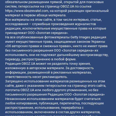
обязательном размещении прямой, открытой для поисковых
систем, гиперссылки на страницу OBOZ.UA по ссылке
https://www.obozrevatel.com
, на которой размещен оригинальный
материал в первом абзаце материала.
Все материалы на этом сайте, в том числе интервью, статьи,
исследования – служебные произведения журналистов
редакции, исключительные имущественные права на которые
принадлежат ООО «Золотая середина».
На все опубликованные фотоматериалы Getty Images редакция
имеет имущественные права, защищаемые законом Украины
«Об авторских правах и смежных правах», никто не имеет права
без письменного разрешения ООО «Золотая середина» их
использовать, они не подлежат дальнейшему воспроизводству,
переводу, распространению в любой форме.
Редакция OBOZ.UA может не разделять точку зрения,
изложенную в авторском материале. За достоверность
информации, размещенной в рекламных материалах,
ответственность несет рекламодатель.
Запрещено использование материалов размещенных на этом
сайте, даже с указанием гиперссылки на страницу этого сайта,
логотипа OBOZ.UA или любого другого упоминания, но без
письменного разрешения Редакции/ООО «Золотая середина»
Незаконным использованием материалов будет считаться:
любое копирование, публикация, перепечатка, последующее
распространение, использование, переработка с
использованием, включением в состав других материалов,