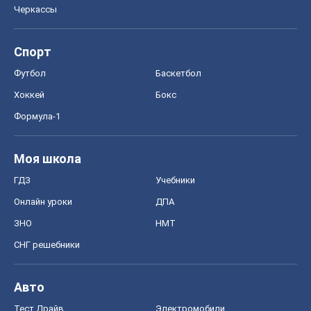
Черкассы
Спорт
Футбол
Баскетбол
Хоккей
Бокс
Формула-1
Моя школа
ГДЗ
Учебники
Онлайн уроки
ДПА
ЗНО
НМТ
СНГ решебники
Авто
Тест Драйв
Электромобили