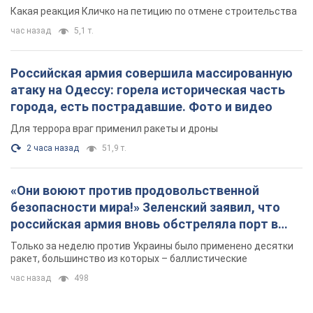
небоскреба "московского верующего"
Какая реакция Кличко на петицию по отмене строительства
час назад
5,1 т.
Российская армия совершила массированную
атаку на Одессу: горела историческая часть
города, есть пострадавшие. Фото и видео
Для террора враг применил ракеты и дроны
2 часа назад
51,9 т.
«Они воюют против продовольственной
безопасности мира!» Зеленский заявил, что
российская армия вновь обстреляла порт в
Одессе
Только за неделю против Украины было применено десятки
ракет, большинство из которых – баллистические
час назад
498