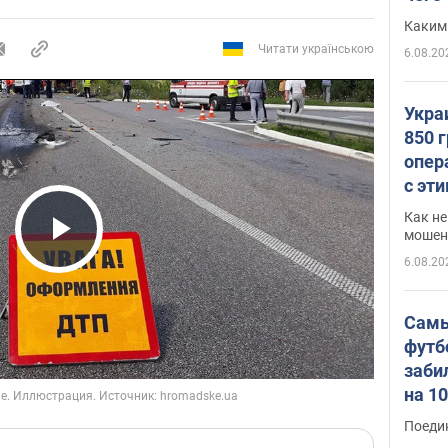
Каким
Читати українською
6.08.20
Укра
850 
опер
с эт
Как не
мошен
Play Video
6.08.20
Самы
футб
заби
на 1
Виде
Поеди