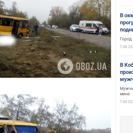
В ок
прог
подн
виде
Город,
7.08.20
В Ко
прои
мужч
Мужчи
мине
7.08.20