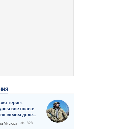
ения
сия теряет
урсы вне плана:
 на самом деле
тует темп войны
828
ей Мисюра