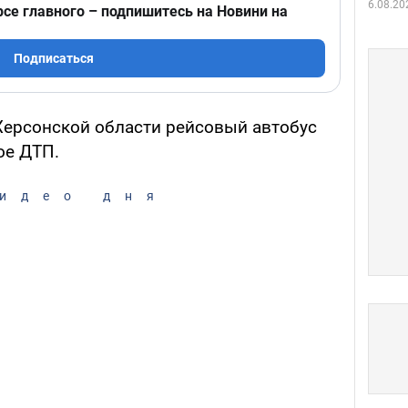
6.08.20
рсе главного – подпишитесь на Новини на
Подписаться
 Херсонской области рейсовый автобус
ое ДТП.
идео дня