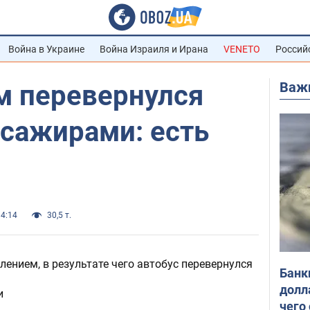
Война в Украине
Война Израиля и Ирана
VENETO
Россий
Важ
м перевернулся
ссажирами: есть
14:14
30,5 т.
лением, в результате чего автобус перевернулся
Банк
долл
и
чего