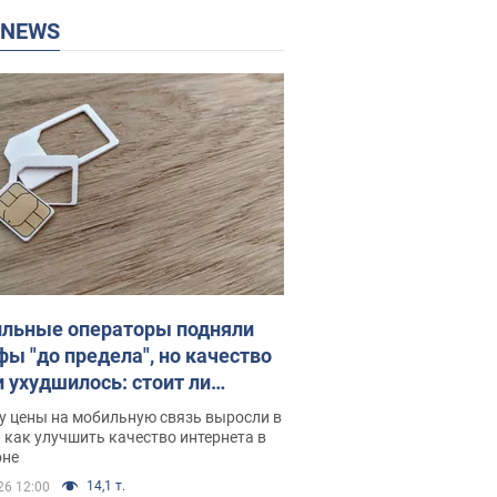
P NEWS
льные операторы подняли
фы "до предела", но качество
и ухудшилось: стоит ли
ваться на цены
у цены на мобильную связь выросли в
 как улучшить качество интернета в
оне
14,1 т.
26 12:00