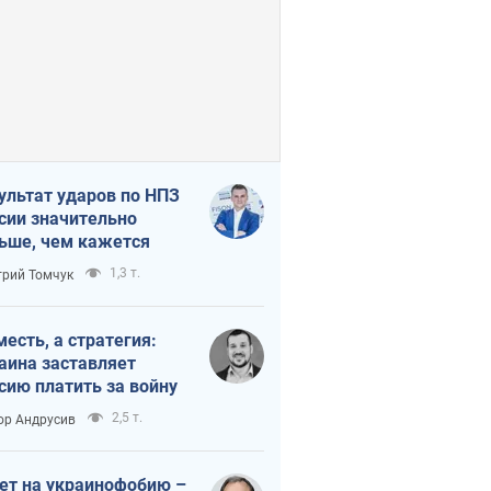
ультат ударов по НПЗ
сии значительно
ьше, чем кажется
1,3 т.
рий Томчук
месть, а стратегия:
аина заставляет
сию платить за войну
2,5 т.
ор Андрусив
ет на украинофобию –