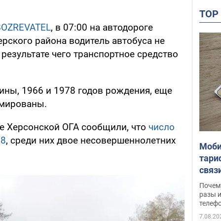
TO
OZREVATEL
, в 07:00 на автодороге
рского района водитель автобуса не
 результате чего транспортное средство
ины, 1966 и 1978 годов рождения, еще
вмированы.
бе Херсонской ОГА сообщили, что
число
18
, среди них двое несовершеннолетних
Моби
тари
связ
жало
Почем
разы и
телеф
7.08.20