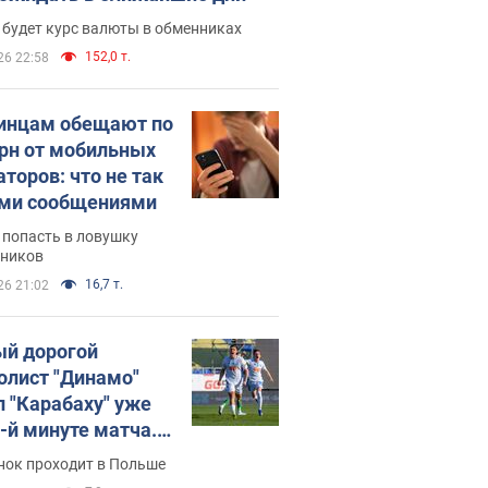
 будет курс валюты в обменниках
152,0 т.
26 22:58
инцам обещают по
грн от мобильных
аторов: что не так
ими сообщениями
 попасть в ловушку
ников
16,7 т.
26 21:02
й дорогой
олист "Динамо"
л "Карабаху" уже
0-й минуте матча.
о
нок проходит в Польше