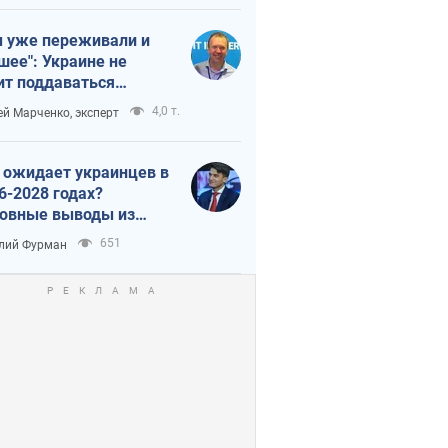
 уже переживали и
шее": Украине не
ит поддаваться
аянию из-за
4,0 т.
ей Марченко, эксперт
етного террора
 ожидает украинцев в
6-2028 годах?
овные выводы из
ых прогнозов от НБУ
651
лий Фурман