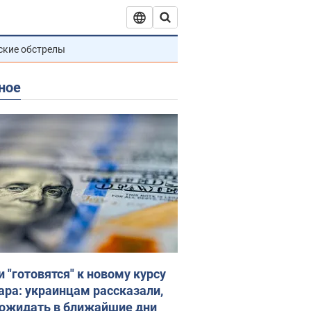
ские обстрелы
ное
и "готовятся" к новому курсу
ара: украинцам рассказали,
 ожидать в ближайшие дни