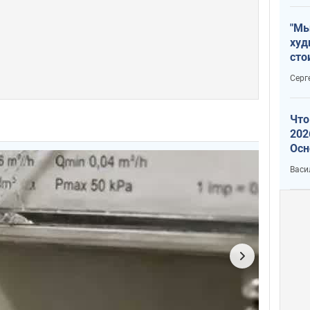
"Мы
худ
сто
отч
Серг
рак
Что
202
Осн
нов
Васи