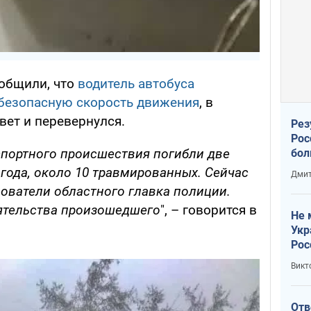
общили, что
водитель автобуса
 безопасную скорость движения
, в
вет и перевернулся.
Рез
Рос
спортного происшествия погибли две
бол
 года, около 10 травмированных. Сейчас
Дмит
ователи областного главка полиции.
ятельства произошедшего
", – говорится в
Не 
Укр
Рос
Викт
Отв