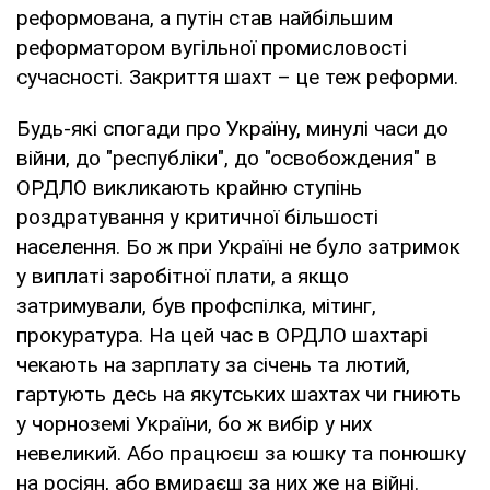
реформована, а путін став найбільшим
реформатором вугільної промисловості
сучасності. Закриття шахт – це теж реформи.
Будь-які спогади про Україну, минулі часи до
війни, до "республіки", до "освобождения" в
ОРДЛО викликають крайню ступінь
роздратування у критичної більшості
населення. Бо ж при Україні не було затримок
у виплаті заробітної плати, а якщо
затримували, був профспілка, мітинг,
прокуратура. На цей час в ОРДЛО шахтарі
чекають на зарплату за січень та лютий,
гартують десь на якутських шахтах чи гниють
у чорноземі України, бо ж вибір у них
невеликий. Або працюєш за юшку та понюшку
на росіян, або вмираєш за них же на війні.