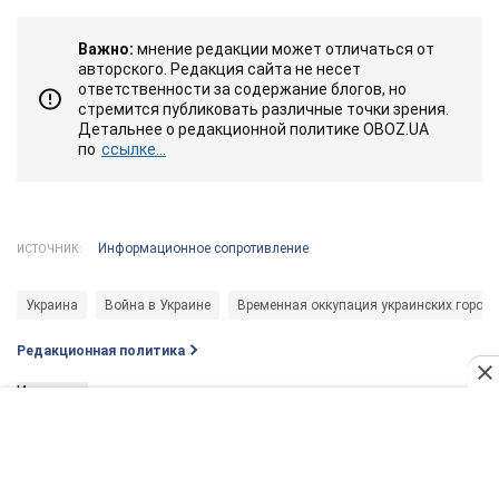
Важно:
мнение редакции может отличаться от
авторского. Редакция сайта не несет
ответственности за содержание блогов, но
стремится публиковать различные точки зрения.
Детальнее о редакционной политике OBOZ.UA
по
ссылке...
Информационное сопротивление
ИСТОЧНИК:
Украина
Война в Украине
Временная оккупация украинских город
Редакционная политика
Источник
Информационное сопротивление