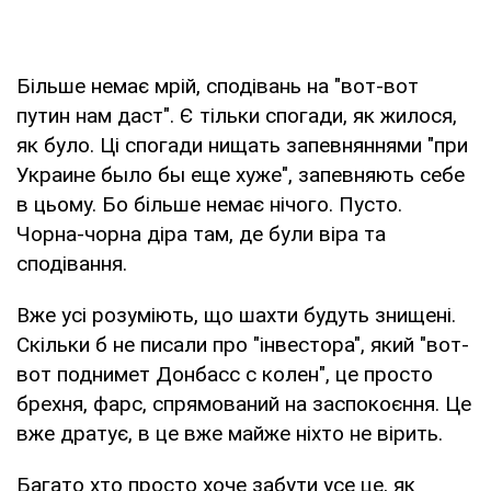
Більше немає мрій, сподівань на "вот-вот
путин нам даст". Є тільки спогади, як жилося,
як було. Ці спогади нищать запевняннями "при
Украине было бы еще хуже", запевняють себе
в цьому. Бо більше немає нічого. Пусто.
Чорна-чорна діра там, де були віра та
сподівання.
Вже усі розуміють, що шахти будуть знищені.
Скільки б не писали про "інвестора", який "вот-
вот поднимет Донбасс с колен", це просто
брехня, фарс, спрямований на заспокоєння. Це
вже дратує, в це вже майже ніхто не вірить.
Багато хто просто хоче забути усе це, як