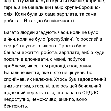
зарплату можна було купити смачне, корисне,
гарне, а не банальний набір крупа-борошно-
олія. Коли була ця сама зарплата, та сама
робота… Й так до безкінечності.
Багато людей згадують часи, коли не було
війни, коли не було "республіки", "с россией в
серце" та усього іншого. Просто було
банальне життя: робота, зарплата, вибір куди
поїхати відпочивати, сімейні, побутові
проблеми, якісь там радощі, сподівання.
Банальне життя, яке ніхто не цінував, бо
сприймав, як належне. Хтось був задоволений
цим життям, хтось ні, але ось цей банальний
щоденний перелік того, що зараз в ОРДЛО
недоступно, неможливо, зникло, воно
бентежить.