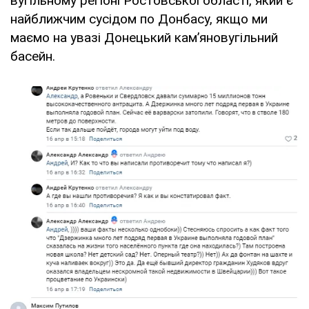
вугільному регіоні Ростовської області, який є
найближчим сусідом по Донбасу, якщо ми
маємо на увазі Донецький кам’яновугільний
басейн.