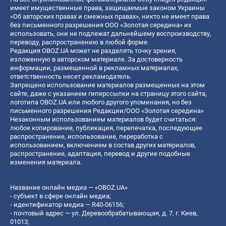
имеет имущественные права, защищаемые законом Украины
«Об авторских правах и смежных правах», никто не имеет права
без письменного разрешения ООО «Золотая середина» их
использовать, они не подлежат дальнейшему воспроизводству,
переводу, распространению в любой форме.
Редакция OBOZ.UA может не разделять точку зрения,
изложенную в авторском материале. За достоверность
информации, размещенной в рекламных материалах,
ответственность несет рекламодатель.
Запрещено использование материалов размещенных на этом
сайте, даже с указанием гиперссылки на страницу этого сайта,
логотипа OBOZ.UA или любого другого упоминания, но без
письменного разрешения Редакции/ООО «Золотая середина»
Незаконным использованием материалов будет считаться:
любое копирование, публикация, перепечатка, последующее
распространение, использование, переработка с
использованием, включением в состав других материалов,
распространение, адаптация, перевод и другие подобные
изменения материала.
Название онлайн медиа — «OBOZ.UA»
- субъект в сфере онлайн медиа;
- идентификатор медиа — R40-06156;
- почтовый адрес — ул. Деревообрабатывающая, д. 7, г. Киев,
01013;