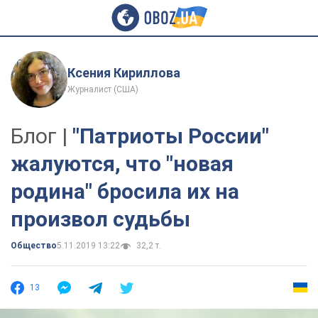
Ксения Кириллова
Журналист (США)
Блог |
"Патриоты России"
жалуются, что "новая
родина" бросила их на
произвол судьбы
Общество
5.11.2019 13:22
32,2 т.
13