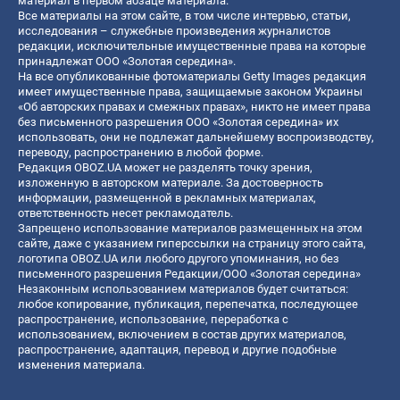
материал в первом абзаце материала.
Все материалы на этом сайте, в том числе интервью, статьи,
исследования – служебные произведения журналистов
редакции, исключительные имущественные права на которые
принадлежат ООО «Золотая середина».
На все опубликованные фотоматериалы Getty Images редакция
имеет имущественные права, защищаемые законом Украины
«Об авторских правах и смежных правах», никто не имеет права
без письменного разрешения ООО «Золотая середина» их
использовать, они не подлежат дальнейшему воспроизводству,
переводу, распространению в любой форме.
Редакция OBOZ.UA может не разделять точку зрения,
изложенную в авторском материале. За достоверность
информации, размещенной в рекламных материалах,
ответственность несет рекламодатель.
Запрещено использование материалов размещенных на этом
сайте, даже с указанием гиперссылки на страницу этого сайта,
логотипа OBOZ.UA или любого другого упоминания, но без
письменного разрешения Редакции/ООО «Золотая середина»
Незаконным использованием материалов будет считаться:
любое копирование, публикация, перепечатка, последующее
распространение, использование, переработка с
использованием, включением в состав других материалов,
распространение, адаптация, перевод и другие подобные
изменения материала.