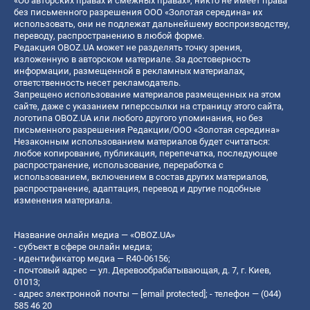
«Об авторских правах и смежных правах», никто не имеет права
без письменного разрешения ООО «Золотая середина» их
использовать, они не подлежат дальнейшему воспроизводству,
переводу, распространению в любой форме.
Редакция OBOZ.UA может не разделять точку зрения,
изложенную в авторском материале. За достоверность
информации, размещенной в рекламных материалах,
ответственность несет рекламодатель.
Запрещено использование материалов размещенных на этом
сайте, даже с указанием гиперссылки на страницу этого сайта,
логотипа OBOZ.UA или любого другого упоминания, но без
письменного разрешения Редакции/ООО «Золотая середина»
Незаконным использованием материалов будет считаться:
любое копирование, публикация, перепечатка, последующее
распространение, использование, переработка с
использованием, включением в состав других материалов,
распространение, адаптация, перевод и другие подобные
изменения материала.
Название онлайн медиа — «OBOZ.UA»
- субъект в сфере онлайн медиа;
- идентификатор медиа — R40-06156;
- почтовый адрес — ул. Деревообрабатывающая, д. 7, г. Киев,
01013;
- адрес электронной почты —
[email protected]
; - телефон — (044)
585 46 20