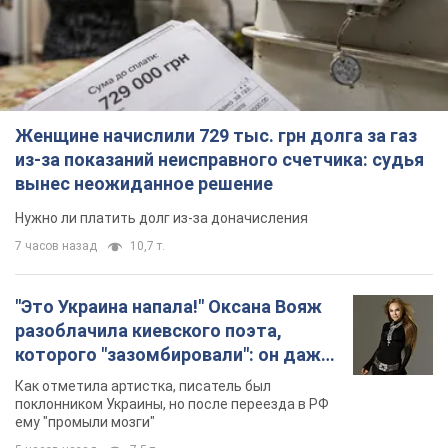
Женщине начислили 729 тыс. грн долга за газ
из-за показаний неисправного счетчика: судья
вынес неожиданное решение
Нужно ли платить долг из-за доначисления
7 часов назад
10,7 т.
"Это Украина напала!" Оксана Вояж
разоблачила киевского поэта,
которого "зазомбировали": он даже
русского не знал, а теперь хочет
Как отметила артистка, писатель был
геноцида украинцев
поклонником Украины, но после переезда в РФ
ему "промыли мозги"