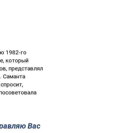
ью 1982-го
е, который
ов, представлял
. Саманта
 спросит,
 посоветовала
дравляю Вас