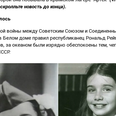
оскролльте новость до конца).
лось
ной войны между Советским Союзом и Соединен
в Белом доме правил республиканец Рональд Рейг
в, за океаном были изрядно обеспокоены тем, че
СССР.