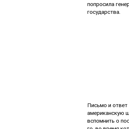
попросила гене
государства.
Письмо и ответ 
американскую ш
вспомнить о пос
го, во время ко