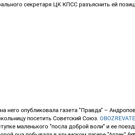
рального секретаря ЦК КПСС разъяснить ей пози
на него опубликовала газета "Правда" – Андропо
кольницу посетить Советский Союз.
OBOZREVAT
тупке маленького "посла доброй воли" и ее поез
торой она побывала в крымском лагере "Артек"
(ч