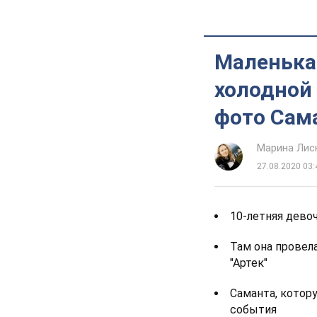
Маленька
холодной
фото Сам
Марина Лис
27.08.2020 03:
10-летняя дево
Там она провел
"Артек"
Саманта, котору
события