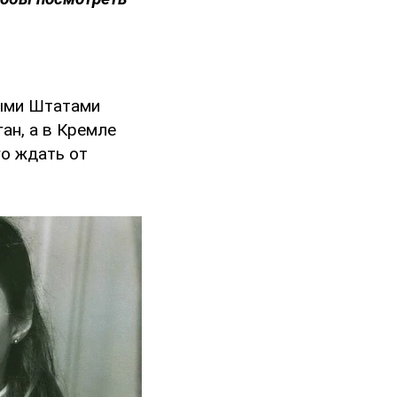
ными Штатами
ан, а в Кремле
го ждать от