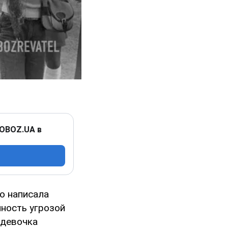
 OBOZ.UA в
о написала
ность угрозой
 девочка