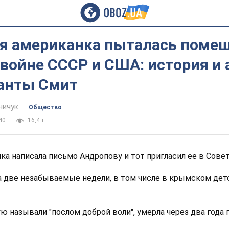
я американка пыталась поме
 войне СССР и США: история и
анты Смит
ничук
Общество
40
16,4 т.
чка написала письмо Андропову и тот пригласил ее в Сове
а две незабываемые недели, в том числе в крымском дет
ю называли "послом доброй воли", умерла через два года 