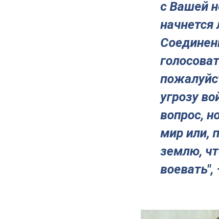
с Вашей н
начнется
Соединен
голосоват
пожалуйст
угрозу во
вопрос, н
мир или, 
землю, чт
воевать",