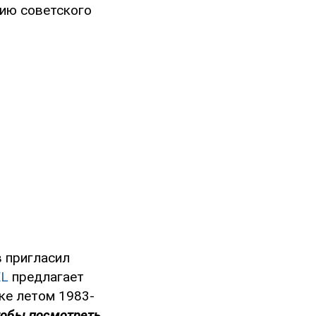
цию советского
в пригласил
EL
предлагает
дке летом 1983-
тобы посмотреть