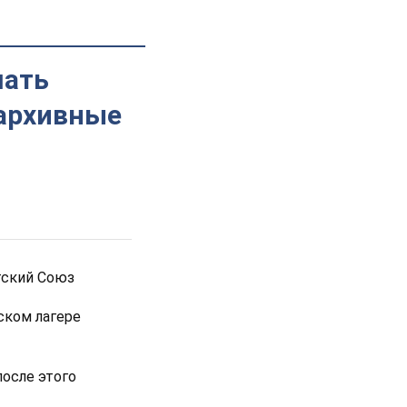
шать
 архивные
тский Союз
ском лагере
после этого