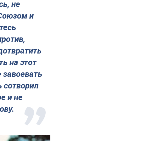
сь, не
Союзом и
тесь
против,
дотвратить
ть на этот
е завоевать
ь сотворил
е и не
ову.