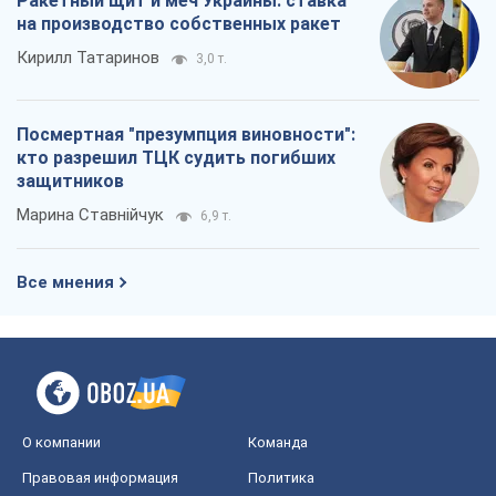
Ракетный щит и меч Украины: ставка
на производство собственных ракет
Кирилл Татаринов
3,0 т.
Посмертная "презумпция виновности":
кто разрешил ТЦК судить погибших
защитников
Марина Ставнійчук
6,9 т.
Все мнения
О компании
Команда
Правовая информация
Политика