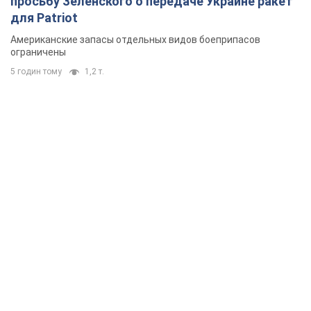
просьбу Зеленского о передаче Украине ракет
для Patriot
Американские запасы отдельных видов боеприпасов
ограничены
5 годин тому
1,2 т.