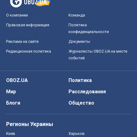
Мир
Расследования
Блоги
Общество
Регионы Украины
Киев
Харьков
Запорожье
Днепр
Черкассы
Спорт
Футбол
Баскетбол
Хоккей
Бокс
Формула-1
Моя школа