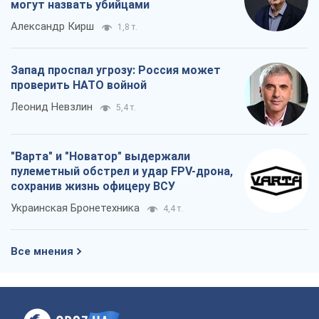
Украинская Бронетехника
4,4 т.
Все мнения
О компании
Команда
Правовая информация
Политика
конфиденциальности
Реклама на сайте
Документы
Редакционная политика
Журналисты OBOZ.UA на месте
событий
OBOZ.UA
Политика