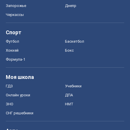
ГДЗ
Учебники
Онлайн уроки
ДПА
ЗНО
НМТ
СНГ решебники
Авто
Тест Драйв
Электромобили
Акции
Сервис
Food Oboz
Рецепты
Напитки
Диеты
Экономика