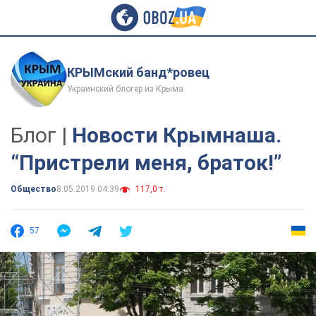
КРЫМский банд*ровец
Украинский блогер из Крыма
Блог |
Новости Крымнаша.
“Пристрели меня, браток!”
Общество
8.05.2019 04:39
117,0 т.
57