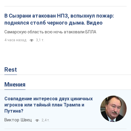
Мнения
Совпадение интересов двух циничных
игроков или тайный план Трампа и
Путина?
Виктор Швец
2,4 т.
Минск готовится к функционированию
в условиях масштабного военного
кризиса
Александр Левченко
4,4 т.
Когда закончится война?
Юрий Христензен
24
Украина вступила в состояние