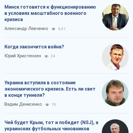
экономического кризиса. Есть ли свет
в конце туннеля?
Вадим Денисенко
18
Чей будет Крым, тот и победит (NSJ), а
украинских футбольных чиновников
могут назвать убийцами
Александр Кирш
1,8 т.
Запад проспал угрозу: Россия может
проверить НАТО войной
Леонид Невзлин
5,4 т.
"Варта" и "Новатор" выдержали
пулеметный обстрел и удар FPV-дрона,
сохранив жизнь офицеру ВСУ