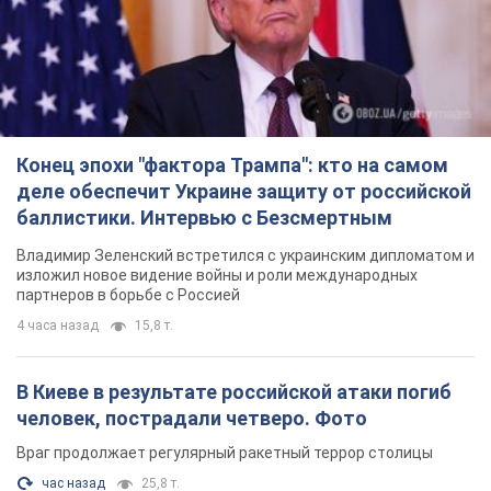
4 часа назад
15,8 т.
В Киеве в результате российской атаки погиб
человек, пострадали четверо. Фото
Враг продолжает регулярный ракетный террор столицы
час назад
25,8 т.
В Сызрани атакован НПЗ, вспыхнул пожар:
поднялся столб черного дыма. Видео
Самарскую область всю ночь атаковали БПЛА
4 часа назад
3,1 т.
Rest