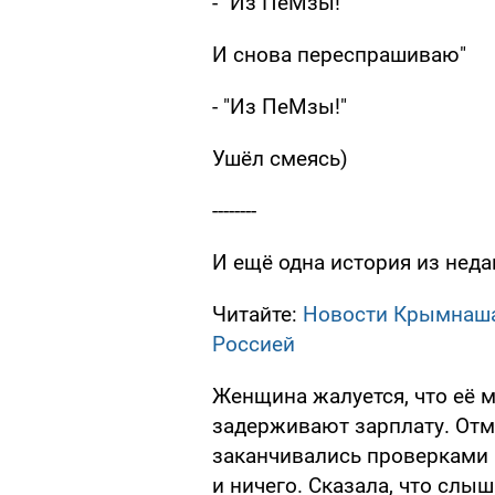
- "Из ПеМзы!"
И снова переспрашиваю"
- "Из ПеМзы!"
Ушёл смеясь)
--------
И ещё одна история из неда
Читайте:
Новости Крымнаша
Россией
Женщина жалуется, что её м
задерживают зарплату. Отме
заканчивались проверками 
и ничего. Сказала, что слыш