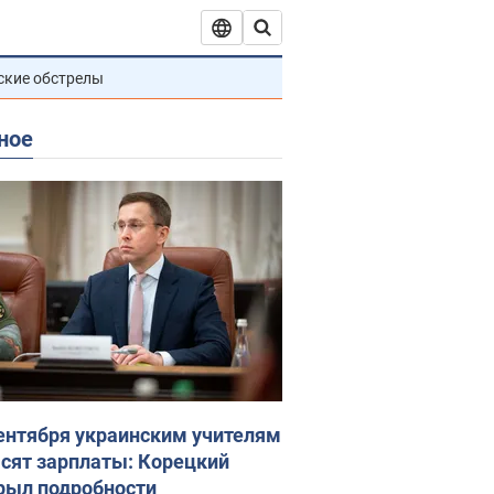
ские обстрелы
ное
сентября украинским учителям
сят зарплаты: Корецкий
рыл подробности