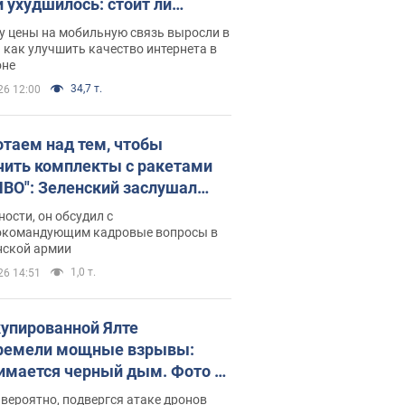
и ухудшилось: стоит ли
ваться на цены
у цены на мобильную связь выросли в
 как улучшить качество интернета в
оне
34,7 т.
26 12:00
отаем над тем, чтобы
чить комплекты с ракетами
ПВО": Зеленский заслушал
ад Драпатого и объявил о
ности, он обсудил с
х мерах
окомандующим кадровые вопросы в
нской армии
1,0 т.
26 14:51
купированной Ялте
ремели мощные взрывы:
имается черный дым. Фото и
о
 вероятно, подвергся атаке дронов