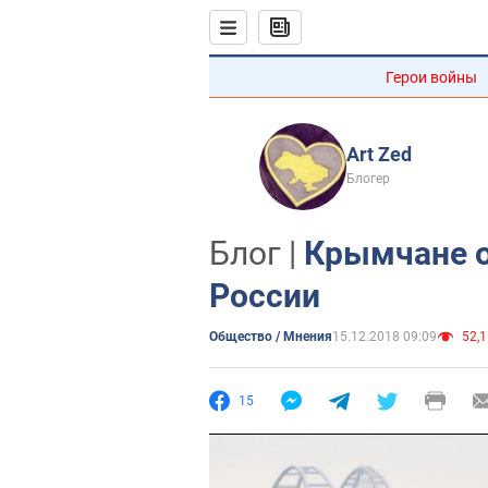
Герои войны
Art Zed
Блогер
Блог |
Крымчане о
России
Общество / Мнения
15.12.2018 09:09
52,1
15