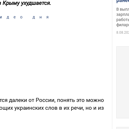
ране
в Крыму ухудшается.
скол
В вып
певи
зарпла
идео дня
работ
филар
8.08.20
ся далеки от России, понять это можно
щих украинских слов в их речи, но и из