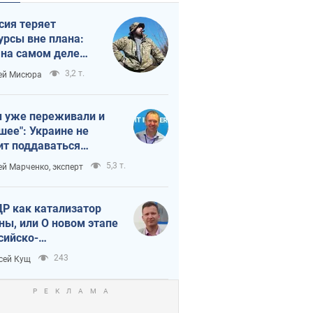
сия теряет
урсы вне плана:
 на самом деле
тует темп войны
3,2 т.
ей Мисюра
 уже переживали и
шее": Украине не
ит поддаваться
аянию из-за
5,3 т.
ей Марченко, эксперт
етного террора
Р как катализатор
ны, или О новом этапе
сийско-
ерокорейского союза
243
сей Кущ