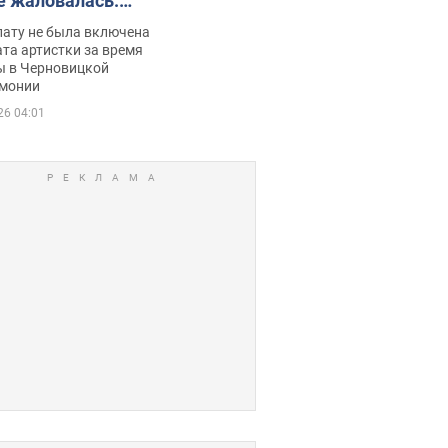
е жаловалась:
ько получала
лату не была включена
ца
та артистки за время
ы в Черновицкой
монии
26 04:01