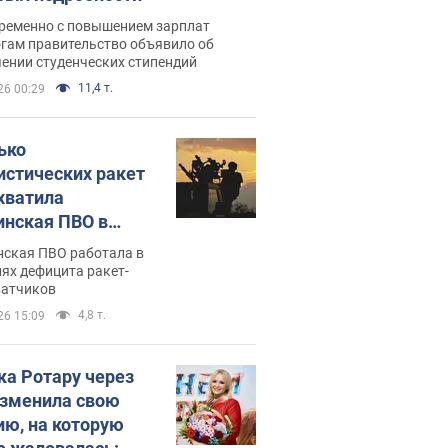
ременно с повышением зарплат
огам правительство объявило об
ении студенческих стипендий
11,4 т.
26 00:29
ько
истических ракет
хватила
инская ПВО в
: в Минобороны
нская ПВО работала в
али цифру
ях дефицита ракет-
ватчиков
4,8 т.
26 15:09
ка Ротару через
изменила свою
ию, на которую