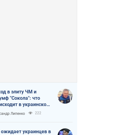
од в элиту ЧМ и
умф "Сокола": что
исходит в украинском
кее
222
сандр Липенко
 ожидает украинцев в