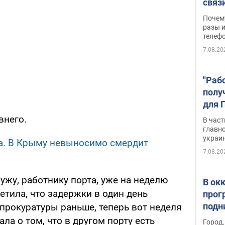
связ
жало
Почем
разы и
телеф
7.08.20
"Раб
полу
для 
докл
внего.
В част
новы
главн
украи
. В Крыму невыносимо смердит
7.08.20
ужу, работнику порта, уже на неделю
В ок
тила, что задержки в один день
прог
подн
прокуратуры раньше, теперь вот неделя
виде
ала о том, что в другом порту есть
Город,