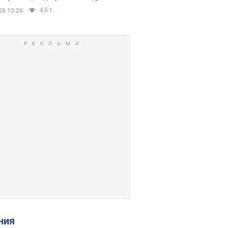
4,5 т.
26 13:26
ения