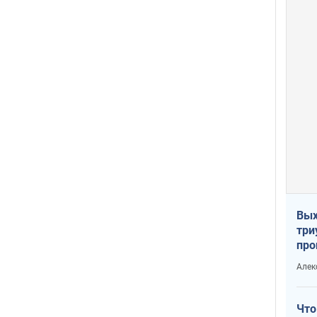
Вых
три
про
хок
Алек
Что