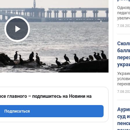
Однов
педаг
увелич
7.08.20
Play Video
Скол
балл
пере
укра
июле
Украи
назв
услови
перех
7.08.20
рсе главного – подпишитесь на Новини на
Аури
Подписаться
суд 
пенс