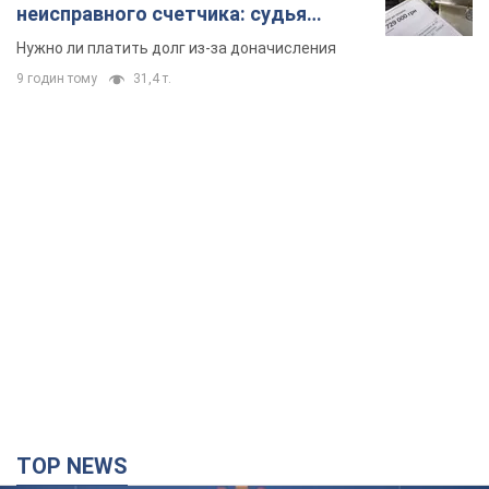
неисправного счетчика: судья
вынес неожиданное решение
Нужно ли платить долг из-за доначисления
9 годин тому
31,4 т.
TOP NEWS