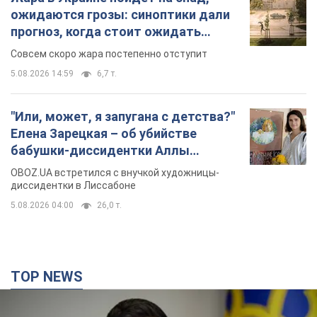
"Джипинг разрушает экосистемы, которые
формировались сотни лет": в Greenpeace
забили тревогу
В высокогорье расположены альпийские и субальпийские
луга – редкие природные комплексы, которые
формировались на протяжении сотен лет
7 часов назад
642
Жара в Украине пойдет на спад,
ожидаются грозы: синоптики дали
прогноз, когда стоит ожидать
изменения погоды
Совсем скоро жара постепенно отступит
5.08.2026 14:59
6,7 т.