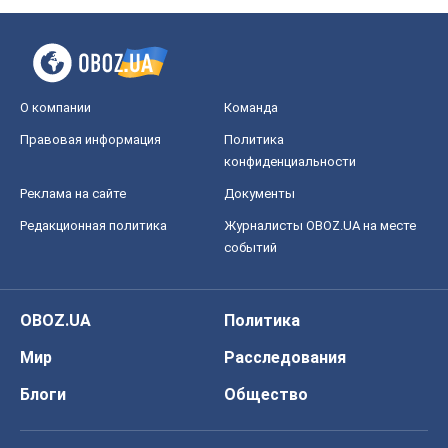
Лестница эскалации войны: к чему нам
нужно готовиться
Андрей Шевчишин
5,9 т.
"Когда хочется мести": почему
стратегия Украины должна оставаться
другой
Серж Марко
6,5 т.
Все мнения
О компании
Команда
Правовая информация
Политика