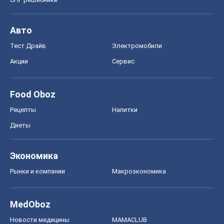
Спорт
Футбол
Баскетбол
Хоккей
Бокс
Формула-1
Моя школа
ГДЗ
Учебники
Онлайн уроки
ДПА
ЗНО
НМТ
СНГ решебники
Авто
Тест Драйв
Электромобили
Акции
Сервис