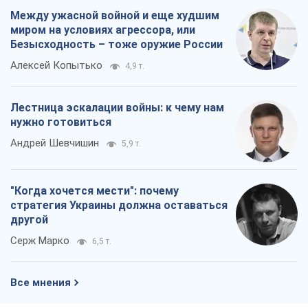
Ольга Айвазовская
9,9 т.
Запад обязан остановить путинский
геноцид украинцев
Леонид Невзлин
3,0 т.
Посмотрим в зубы дареному коню:
придирчиво – о помощи Украине
Александр Кирш
5,2 т.
Между ужасной войной и еще худшим
миром на условиях агрессора, или
Безысходность – тоже оружие России
Алексей Копытько
4,9 т.