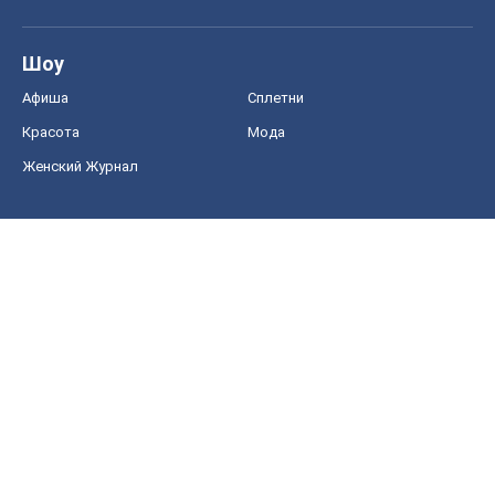
Food Oboz
Рецепты
Напитки
Диеты
Экономика
Рынки и компании
Mакроэкономика
MedOboz
Новости медицины
MAMACLUB
Шоу
Афиша
Сплетни
Красота
Мода