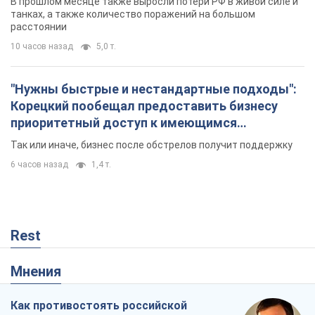
Украина будет уничтожать пусковые
установки российских баллистических ракет:
Зеленский провел заседание СНБО
Глава государства заявил, что установки будут атакованы
5.08.2026 18:04
137,0 т.
В июле армия РФ потеряла рекордное
количество БПЛА, лодок и катеров: в
Минобороны обнародовали статистику
В прошлом месяце также выросли потери РФ в живой силе и
танках, а также количество поражений на большом
расстоянии
10 часов назад
5,0 т.
"Нужны быстрые и нестандартные подходы":