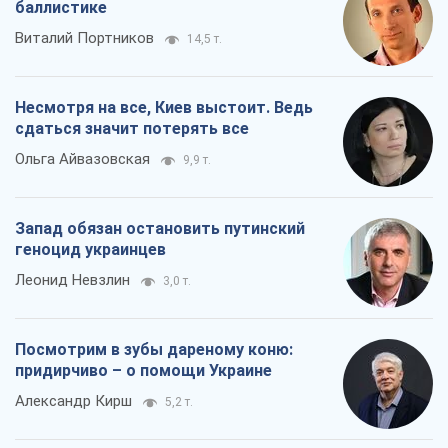
Корецкий пообещал предоставить бизнесу
приоритетный доступ к имеющимся
складским помещениям
Так или иначе, бизнес после обстрелов получит поддержку
6 часов назад
1,4 т.
Rest
Мнения
Как противостоять российской
баллистике
Виталий Портников
14,5 т.
Несмотря на все, Киев выстоит. Ведь
сдаться значит потерять все