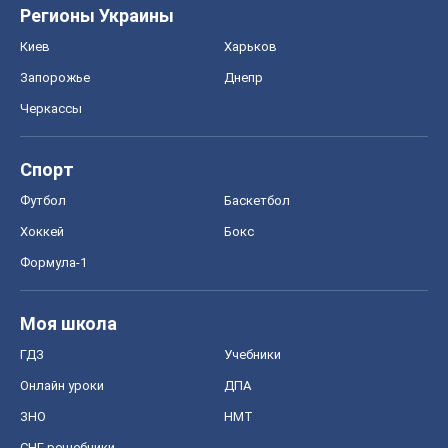
конфиденциальности
Реклама на сайте
Документы
Редакционная политика
Журналисты OBOZ.UA на месте
событий
OBOZ.UA
Политика
Мир
Расследования
Блоги
Общество
Регионы Украины
Киев
Харьков
Запорожье
Днепр
Черкассы