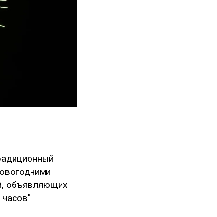
традиционный
новогодними
й, объявляющих
 часов"