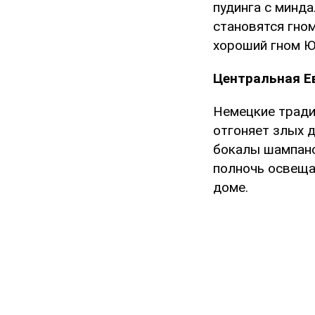
пудинга с минд
становятся гно
хороший гном Ю
Центральная Е
Немецкие тради
отгоняет злых 
бокалы шампанс
полночь освещае
доме.