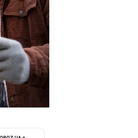
 OBOZ.UA в