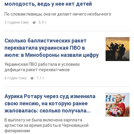
молодость, ведь у нее нет детей
По словам певицы, она не делает ничего необычного
3 години тому
5,9 т.
Сколько баллистических ракет
перехватила украинская ПВО в
июле: в Минобороны назвали цифру
Украинская ПВО работала в условиях
дефицита ракет-перехватчиков
6 годин тому
7,1 т.
Аурика Ротару через суд изменила
свою пенсию, на которую ранее
жаловалась: сколько получала
певица
В выплату не была включена зарплата
артистки за время работы в Черновицкой
филармонии