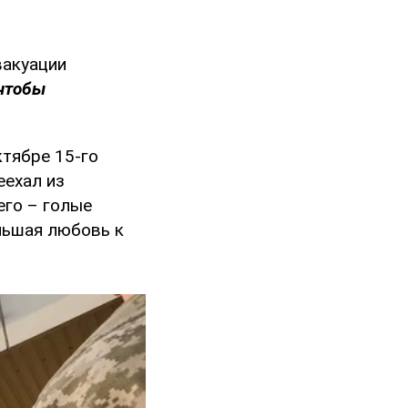
вакуации
чтобы
ктябре 15-го
еехал из
его – голые
ольшая любовь к