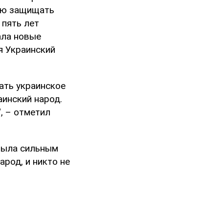
сию защищать
 пять лет
ала новые
я Украинский
ать украинское
аинский народ.
, – отметил
 была сильным
арод, и никто не