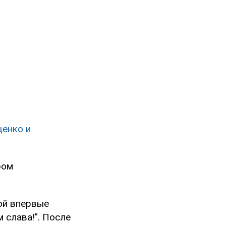
щенко и
ром
ой впервые
 слава!". После