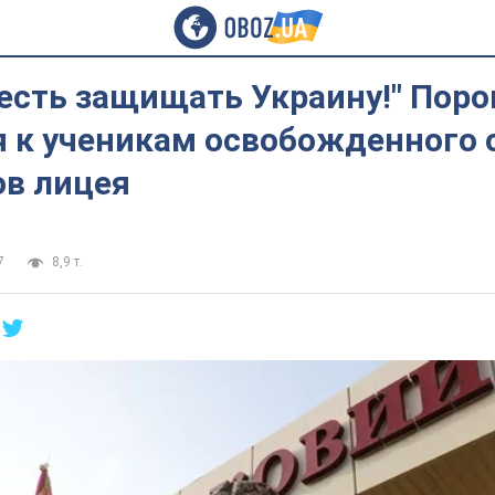
честь защищать Украину!" Пор
я к ученикам освобожденного 
ов лицея
7
8,9 т.