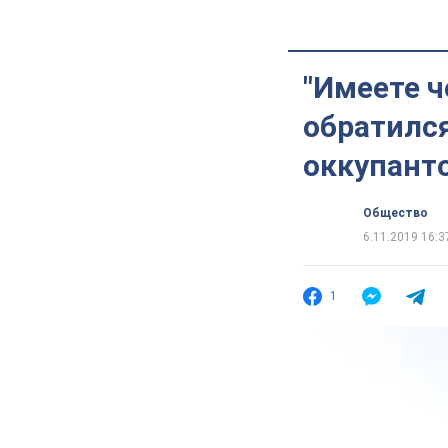
"Имеете 
обратилс
оккупант
Общество
6.11.2019 16:3
1