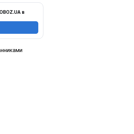
 OBOZ.UA в
анниками