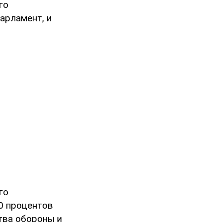
го
арламент, и
го
90 процентов
тва обороны и