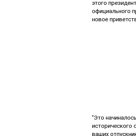
этого президен
официального п
новое приветст
"Это начиналось
исторического 
ваших отпускни