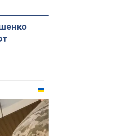
ошенко
от