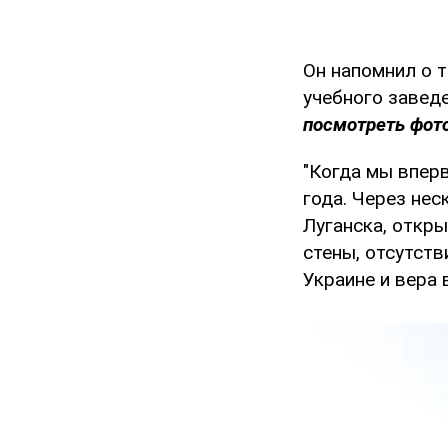
Он напомнил о т
учебного завед
посмотреть фото
"Когда мы впер
года. Через нес
Луганска, откры
стены, отсутств
Украине и вера 