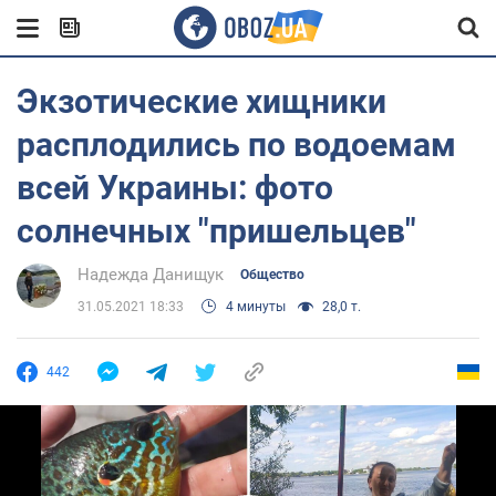
Экзотические хищники
расплодились по водоемам
всей Украины: фото
солнечных "пришельцев"
Надежда Данищук
Общество
31.05.2021 18:33
4 минуты
28,0 т.
442