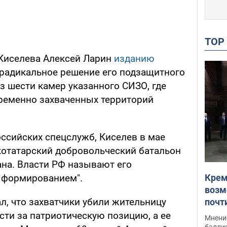
TO
 Киселева Алексей Ларин
изданию
о радикальное решение его подзащитного
 шести камер указанного СИЗО, где
ременно захваченных территорий
оссийских спецслужб, Киселев в мае
котатарский добровольческий батальон
на. Власти РФ называют его
Крем
 формированием".
возм
, что захватчики убили жительницу
почт
Укра
сти за патриотическую позицию, а ее
Мнение
баллис