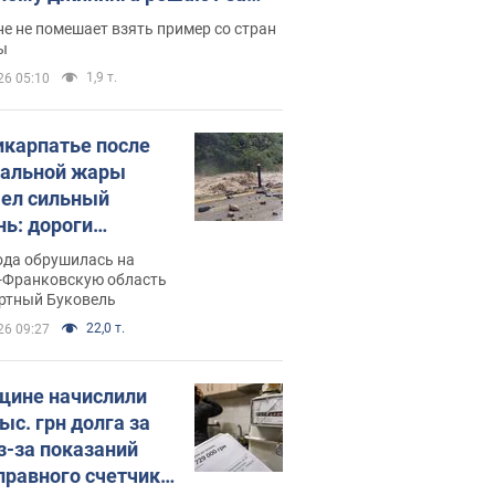
ицей
е не помешает взять пример со стран
ы
1,9 т.
26 05:10
икарпатье после
альной жары
ел сильный
нь: дороги
ратились в реки.
ода обрушилась на
о
-Франковскую область
ортный Буковель
22,0 т.
26 09:27
ине начислили
ыс. грн долга за
из-за показаний
правного счетчика: