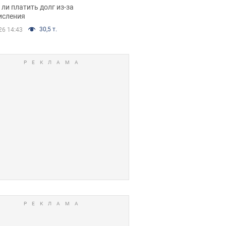
я вынес
ли платить долг из-за
иданное решение
исления
30,5 т.
26 14:43