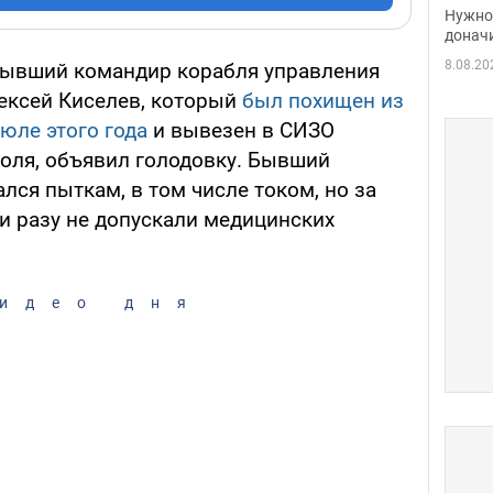
судь
Нужно 
неож
донач
8.08.20
, бывший командир корабля управления
ексей Киселев, который
был похищен из
июле этого года
и вывезен в СИЗО
оля, объявил голодовку. Бывший
ался пыткам, в том числе током, но за
и разу не допускали медицинских
идео дня