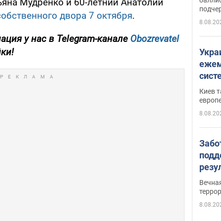
ьяна Мудренко и 60-летний Анатолий
подче
обственного двора 7 октября
.
8.08.20
ция у нас в Telegram-канале
Obozrevatel
йки!
Укра
ежем
сист
Зеле
Киев т
европ
8.08.20
Забо
подд
резу
обла
Вечна
киев
терро
8.08.20