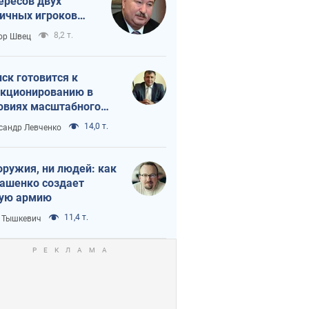
ересов двух
ичных игроков
 тайный план
8,2 т.
ор Швец
мпа и Путина?
ск готовится к
кционированию в
овиях масштабного
нного кризиса
14,0 т.
сандр Левченко
оружия, ни людей: как
ашенко создает
ую армию
11,4 т.
 Тышкевич