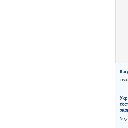
Ког
Юрий
Укр
сос
эко
Ест
Вади
тун