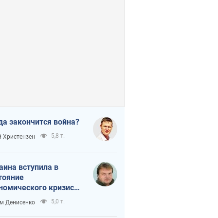
да закончится война?
5,8 т.
 Христензен
аина вступила в
тояние
номического кризиса.
ь ли свет в конце
5,0 т.
м Денисенко
неля?