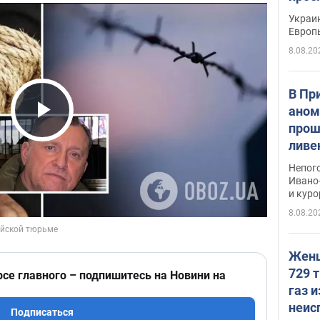
гран
Украин
Европ
8.08.20
В Пр
аном
прош
Play Video
ливе
прев
Непог
Виде
Ивано
и кур
8.08.20
Женщ
729 т
рсе главного – подпишитесь на Новини на
газ 
неис
Подписаться