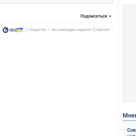
Подписаться
Общество
Экс-командир корабля "Славутич"...
Мн
Сов