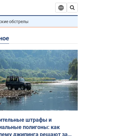
ские обстрелы
ное
ительные штрафы и
иальные полигоны: как
лему джипинга решают за