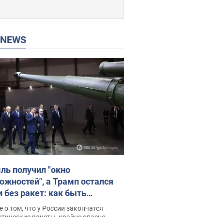
P NEWS
ль получил "окно
ожностей", а Трамп остался
и без ракет: как быть
ине? Интервью с Мельником
 о том, что у России закончатся
тические ракеты, крайне опасно,