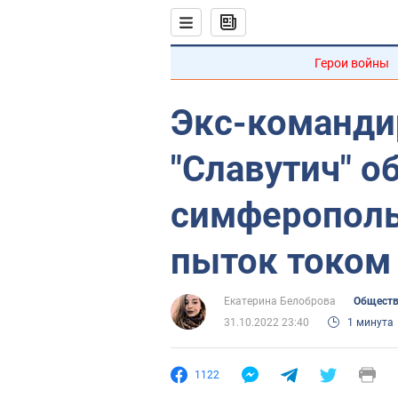
Герои войны
Экс-команди
"Славутич" о
симферополь
пыток током
Екатерина Белоброва
Общест
31.10.2022 23:40
1 минута
1122