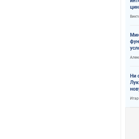
инт
цин
или
Викт
Тра
Мин
фун
усл
вое
Алек
Ни 
Лук
нов
Игар