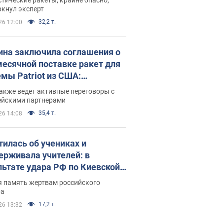
ркнул эксперт
32,2 т.
26 12:00
ина заключила соглашения о
есячной поставке ракет для
емы Patriot из США:
нский раскрыл подробности
акже ведет активные переговоры с
ейскими партнерами
35,4 т.
26 14:08
тилась об учениках и
ерживала учителей: в
льтате удара РФ по Киевской
сти погибли директор
я память жертвам российского
ского лицея, её муж и внук
ра
17,2 т.
26 13:32