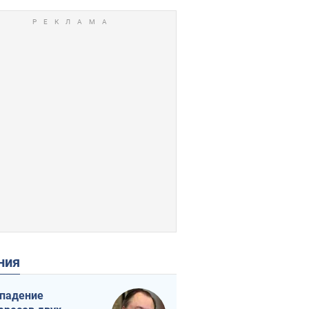
ения
падение