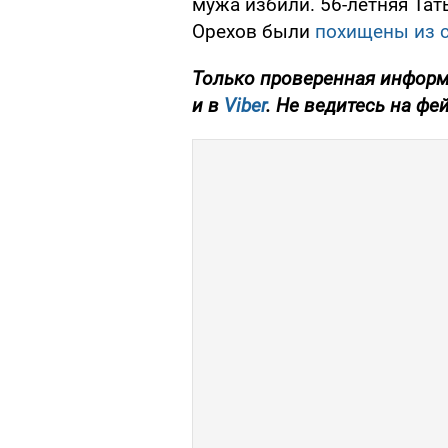
мужа избили. 56-летняя Тат
Орехов были
похищены из с
Только проверенная информа
и в
Viber
. Не ведитесь на фе