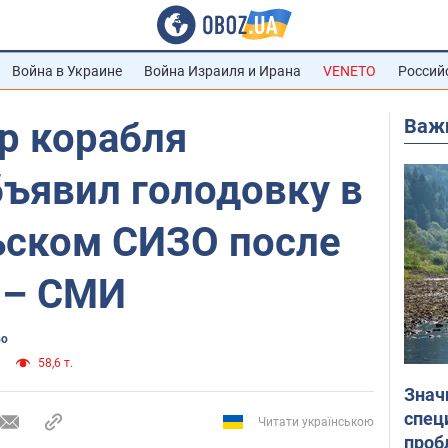
Война в Украине
Война Израиля и Ирана
VENETO
Россий
Важ
р корабля
бъявил голодовку в
ском СИЗО после
 – СМИ
во
58,6 т.
Знач
спец
Читати українською
проб