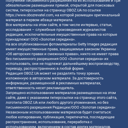
получении письменного разрешения на их использование и при
обязательном размещении прямой, открытой для поисковых
систем, гиперссылки на страницу OBOZ.UA по ссылке
https://www.obozrevatel.com
, на которой размещен оригинальный
материал в первом абзаце материала.
Все материалы на этом сайте, в том числе интервью, статьи,
исследования – служебные произведения журналистов
редакции, исключительные имущественные права на которые
принадлежат ООО «Золотая середина».
На все опубликованные фотоматериалы Getty Images редакция
имеет имущественные права, защищаемые законом Украины
«Об авторских правах и смежных правах», никто не имеет права
без письменного разрешения ООО «Золотая середина» их
использовать, они не подлежат дальнейшему воспроизводству,
переводу, распространению в любой форме.
Редакция OBOZ.UA может не разделять точку зрения,
изложенную в авторском материале. За достоверность
информации, размещенной в рекламных материалах,
ответственность несет рекламодатель.
Запрещено использование материалов размещенных на этом
сайте, даже с указанием гиперссылки на страницу этого сайта,
логотипа OBOZ.UA или любого другого упоминания, но без
письменного разрешения Редакции/ООО «Золотая середина»
Незаконным использованием материалов будет считаться:
любое копирование, публикация, перепечатка, последующее
распространение, использование, переработка с
использованием, включением в состав других материалов,