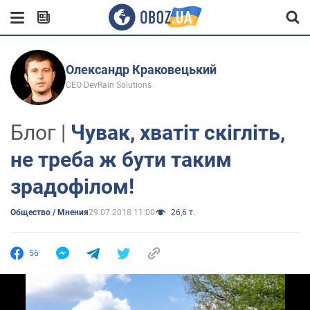
Олександр Краковецький
CEO DevRain Solutions
Блог |
Чувак, хватіт скігліть,
не треба ж бути таким
зрадофілом!
Общество / Мнения
29.07.2018 11:00
26,6 т.
56