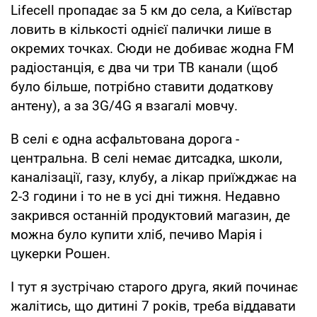
Lifecell пропадає за 5 км до села, а Київстар
ловить в кількості однієї палички лише в
окремих точках. Сюди не добиває жодна FM
радіостанція, є два чи три ТВ канали (щоб
було більше, потрібно ставити додаткову
антену), а за 3G/4G я взагалі мовчу.
В селі є одна асфальтована дорога -
центральна. В селі немає дитсадка, школи,
каналізації, газу, клубу, а лікар приїжджає на
2-3 години і то не в усі дні тижня. Недавно
закрився останній продуктовий магазин, де
можна було купити хліб, печиво Марія і
цукерки Рошен.
І тут я зустрічаю старого друга, який починає
жалітись, що дитині 7 років, треба віддавати