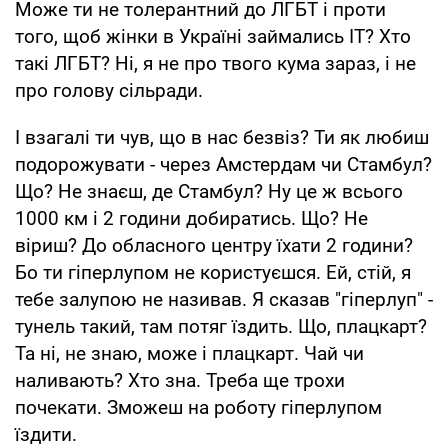
Може ти не толерантний до ЛГБТ і проти
того, щоб жінки в Україні займались ІТ? Хто
такі ЛГБТ? Ні, я не про твого кума зараз, і не
про голову сільради.
І взагалі ти чув, що в нас безвіз? Ти як любиш
подорожувати - через Амстердам чи Стамбул?
Що? Не знаєш, де Стамбул? Ну це ж всього
1000 км і 2 години добиратись. Що? Не
віриш? До обласного центру їхати 2 години?
Бо ти гіперлупом не користуєшся. Ей, стій, я
тебе залупою не називав. Я сказав "гіперлуп" -
тунель такий, там потяг їздить. Що, плацкарт?
Та ні, не знаю, може і плацкарт. Чай чи
наливають? Хто зна. Треба ще трохи
почекати. Зможеш на роботу гіперлупом
їздити.