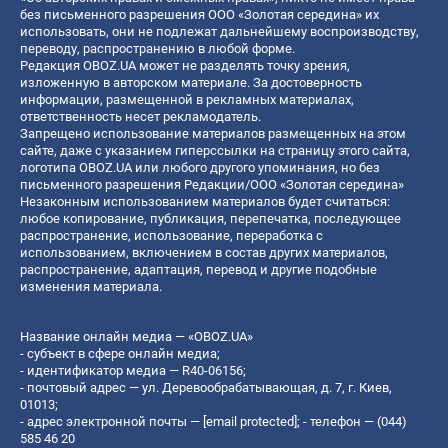
без письменного разрешения ООО «Золотая середина» их
использовать, они не подлежат дальнейшему воспроизводству,
переводу, распространению в любой форме.
Редакция OBOZ.UA может не разделять точку зрения,
изложенную в авторском материале. За достоверность
информации, размещенной в рекламных материалах,
ответственность несет рекламодатель.
Запрещено использование материалов размещенных на этом
сайте, даже с указанием гиперссылки на страницу этого сайта,
логотипа OBOZ.UA или любого другого упоминания, но без
письменного разрешения Редакции/ООО «Золотая середина»
Незаконным использованием материалов будет считаться:
любое копирование, публикация, перепечатка, последующее
распространение, использование, переработка с
использованием, включением в состав других материалов,
распространение, адаптация, перевод и другие подобные
изменения материала.
Название онлайн медиа — «OBOZ.UA»
- субъект в сфере онлайн медиа;
- идентификатор медиа — R40-06156;
- почтовый адрес — ул. Деревообрабатывающая, д. 7, г. Киев,
01013;
- адрес электронной почты —
[email protected]
; - телефон — (044)
585 46 20