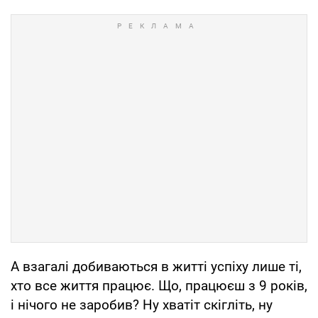
А взагалі добиваються в житті успіху лише ті,
хто все життя працює. Що, працюєш з 9 років,
і нічого не заробив? Ну хватіт скігліть, ну