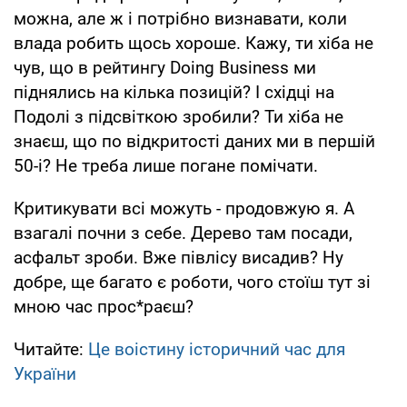
можна, але ж і потрібно визнавати, коли
влада робить щось хороше. Кажу, ти хіба не
чув, що в рейтингу Doing Business ми
піднялись на кілька позицій? І східці на
Подолі з підсвіткою зробили? Ти хіба не
знаєш, що по відкритості даних ми в першій
50-і? Не треба лише погане помічати.
Критикувати всі можуть - продовжую я. А
взагалі почни з себе. Дерево там посади,
асфальт зроби. Вже півлісу висадив? Ну
добре, ще багато є роботи, чого стоїш тут зі
мною час прос*раєш?
Читайте:
Це воістину історичний час для
України