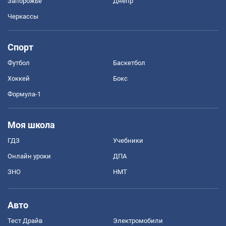
Запорожье
Днепр
Черкассы
Спорт
Футбол
Баскетбол
Хоккей
Бокс
Формула-1
Моя школа
ГДЗ
Учебники
Онлайн уроки
ДПА
ЗНО
НМТ
Авто
Тест Драйв
Электромобили