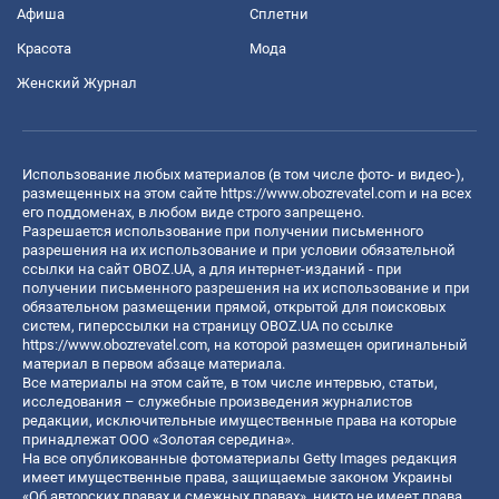
Афиша
Сплетни
Красота
Мода
Женский Журнал
Использование любых материалов (в том числе фото- и видео-),
размещенных на этом сайте
https://www.obozrevatel.com
и на всех
его поддоменах, в любом виде строго запрещено.
Разрешается использование при получении письменного
разрешения на их использование и при условии обязательной
ссылки на сайт OBOZ.UA, а для интернет-изданий - при
получении письменного разрешения на их использование и при
обязательном размещении прямой, открытой для поисковых
систем, гиперссылки на страницу OBOZ.UA по ссылке
https://www.obozrevatel.com
, на которой размещен оригинальный
материал в первом абзаце материала.
Все материалы на этом сайте, в том числе интервью, статьи,
исследования – служебные произведения журналистов
редакции, исключительные имущественные права на которые
принадлежат ООО «Золотая середина».
На все опубликованные фотоматериалы Getty Images редакция
имеет имущественные права, защищаемые законом Украины
«Об авторских правах и смежных правах», никто не имеет права