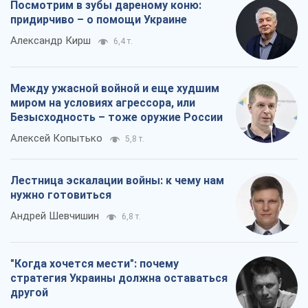
Посмотрим в зубы дареному коню:
придирчиво – о помощи Украине
Александр Кирш
6,4 т.
Между ужасной войной и еще худшим
миром на условиях агрессора, или
Безысходность – тоже оружие России
Алексей Копытько
5,8 т.
Лестница эскалации войны: к чему нам
нужно готовиться
Андрей Шевчишин
6,8 т.
"Когда хочется мести": почему
стратегия Украины должна оставаться
другой