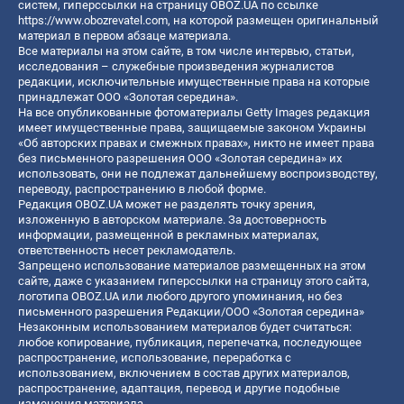
систем, гиперссылки на страницу OBOZ.UA по ссылке
https://www.obozrevatel.com
, на которой размещен оригинальный
материал в первом абзаце материала.
Все материалы на этом сайте, в том числе интервью, статьи,
исследования – служебные произведения журналистов
редакции, исключительные имущественные права на которые
принадлежат ООО «Золотая середина».
На все опубликованные фотоматериалы Getty Images редакция
имеет имущественные права, защищаемые законом Украины
«Об авторских правах и смежных правах», никто не имеет права
без письменного разрешения ООО «Золотая середина» их
использовать, они не подлежат дальнейшему воспроизводству,
переводу, распространению в любой форме.
Редакция OBOZ.UA может не разделять точку зрения,
изложенную в авторском материале. За достоверность
информации, размещенной в рекламных материалах,
ответственность несет рекламодатель.
Запрещено использование материалов размещенных на этом
сайте, даже с указанием гиперссылки на страницу этого сайта,
логотипа OBOZ.UA или любого другого упоминания, но без
письменного разрешения Редакции/ООО «Золотая середина»
Незаконным использованием материалов будет считаться:
любое копирование, публикация, перепечатка, последующее
распространение, использование, переработка с
использованием, включением в состав других материалов,
распространение, адаптация, перевод и другие подобные
изменения материала.