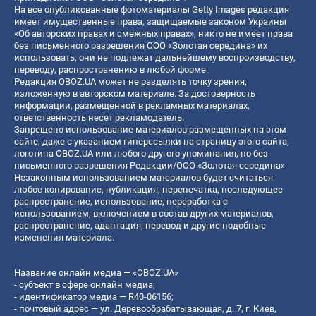
На все опубликованные фотоматериалы Getty Images редакция
имеет имущественные права, защищаемые законом Украины
«Об авторских правах и смежных правах», никто не имеет права
без письменного разрешения ООО «Золотая середина» их
использовать, они не подлежат дальнейшему воспроизводству,
переводу, распространению в любой форме.
Редакция OBOZ.UA может не разделять точку зрения,
изложенную в авторском материале. За достоверность
информации, размещенной в рекламных материалах,
ответственность несет рекламодатель.
Запрещено использование материалов размещенных на этом
сайте, даже с указанием гиперссылки на страницу этого сайта,
логотипа OBOZ.UA или любого другого упоминания, но без
письменного разрешения Редакции/ООО «Золотая середина»
Незаконным использованием материалов будет считаться:
любое копирование, публикация, перепечатка, последующее
распространение, использование, переработка с
использованием, включением в состав других материалов,
распространение, адаптация, перевод и другие подобные
изменения материала.
Название онлайн медиа — «OBOZ.UA»
- субъект в сфере онлайн медиа;
- идентификатор медиа — R40-06156;
- почтовый адрес — ул. Деревообрабатывающая, д. 7, г. Киев,