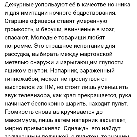
Дежурные успользуют её в качестве ночника
и для имитации ночного бодрствования.
Старшие офицеры ставят умеренную
громкость, и беруши, ввинченые в мозг,
спасают. Молодые товарищи любят
погромче. Это страшное испытание для
рассудка, выбирать между мартовской
метелью снаружи и изрыгающим глупости
ящиком внутри. Напарник, зараженный
гипножабой, может не проснуться от
выстрелов из ПМ, но стоит лишь уменьшить
звук телевизора, как храп прекращается, рука
начинает беспокойно шарить, находит пульт.
Громкость снова выкручивается до
максимума, лишь затем напарник засыпает,
мирно причмокивая. Однажды его найдут
задушенным подушкой, с пультом, торчащим