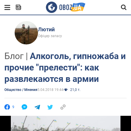
Лютий
Офіцер запасу
Блог |
Алкоголь, гипножаба и
прочие "прелести": как
развлекаются в армии
Общество / Мнения
5.04.2018 19:44
21,0 т.
9