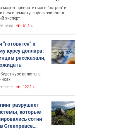
 может превратиться в "остров" и
иться в темноту, спрогнозировал
ый эксперт
61,5 т.
26 16:00
 "готовятся" к
му курсу доллара:
инцам рассказали,
 ожидать
будет курс валюты в
никах
122,2 т.
26 23:12
пинг разрушает
истемы, которые
ировались сотни
 в Greenpeace