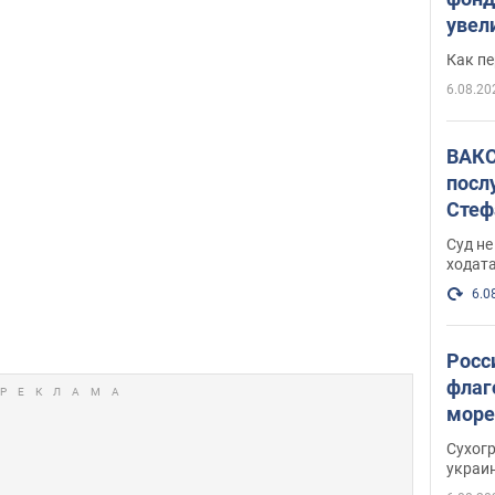
увел
не х
Как п
6.08.20
ВАКС
посл
Стеф
деле
Суд н
ходат
6.0
Росс
флаг
море
пост
Сухог
украи