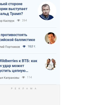
чьей стороне
ории выступает
альд Трамп?
264
ор Каспрук
 противостоять
сийской баллистике
18,0 т.
лий Портников
Wildberries к ВТБ: как
н удар может
устить цепную
кцию в России
114
ья Капрановы