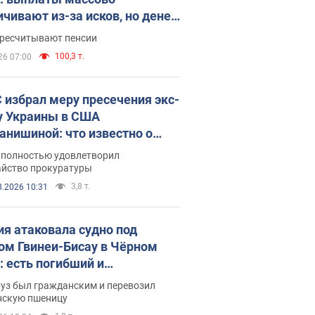
ичивают из-за исков, но денег
ватает
ересчитывают пенсии
100,3 т.
26 07:00
 избрал меру пресечения экс-
у Украины в США
анишиной: что известно о
е полностью удовлетворил
айство прокуратуры
3,8 т.
8.2026 10:31
ия атаковала судно под
ом Гвинеи-Бисау в Чёрном
: есть погибший и
радавшие
руз был гражданским и перевозил
нскую пшеницу