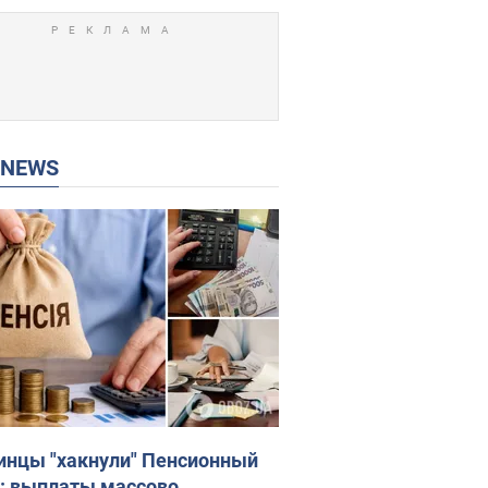
P NEWS
инцы "хакнули" Пенсионный
: выплаты массово