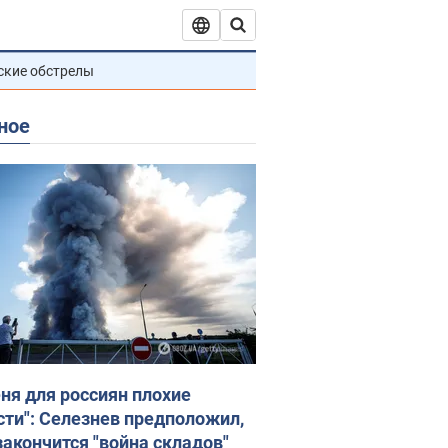
ские обстрелы
ное
еня для россиян плохие
сти": Селезнев предположил,
закончится "война складов"