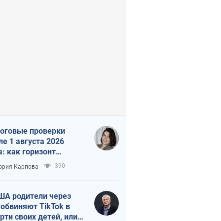
оговые проверки
ле 1 августа 2026
а: как горизонт
троля сокращается с
390
ория Карпова
 до 3 лет
ША родители через
 обвиняют TikTok в
рти своих детей, или