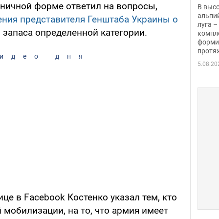
заби
оничной форме ответил на вопросы,
В выс
альпи
ния представителя Генштаба Украины о
луга –
запаса определенной категории.
компл
форми
протяж
идео дня
5.08.20
ице в Facebook Костенко указал тем, кто
 мобилизации, на то, что армия имеет