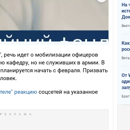
На 
ист
Дон
Викт
Как
рос
", речь идет о мобилизации офицеров
Вита
ю кафедру, но не служивших в армии. В
 планируется начать с февраля. Призвать
От 
еловек.
оди
зап
теле" реакцию
соцсетей на указанное
реа
Брат