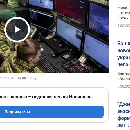
Москва
погруз
военн
5.08.20
Play Video
Банки
ново
укра
чего
Каким 
обмен
5.08.20
рсе главного – подпишитесь на Новини на
"Джи
экос
Подписаться
форм
лет":