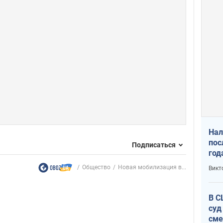
Нал
пос
Подписаться
год
кон
Общество
Новая мобилизация в...
Викт
6,5
В С
суд
сме