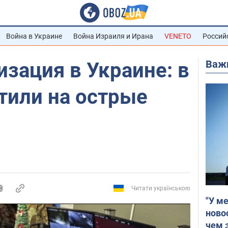
Война в Украине
Война Израиля и Ирана
VENETO
Россий
Важ
зация в Украине: в
тили на острые
Читати українською
"У м
ново
чем 