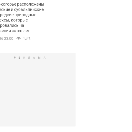
ли тревогу
окогорье расположены
йские и субальпийские
 редкие природные
ексы, которые
ровались на
ении сотен лет
1,8 т.
26 23:00