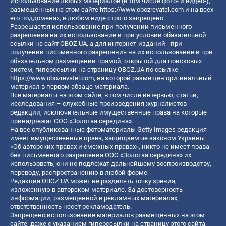
Использование любых материалов (в том числе фото- и видео-),
размещенных на этом сайте
https://www.obozrevatel.com
и на всех
его поддоменах, в любом виде строго запрещено.
Разрешается использование при получении письменного
разрешения на их использование и при условии обязательной
ссылки на сайт OBOZ.UA, а для интернет-изданий - при
получении письменного разрешения на их использование и при
обязательном размещении прямой, открытой для поисковых
систем, гиперссылки на страницу OBOZ.UA по ссылке
https://www.obozrevatel.com
, на которой размещен оригинальный
материал в первом абзаце материала.
Все материалы на этом сайте, в том числе интервью, статьи,
исследования – служебные произведения журналистов
редакции, исключительные имущественные права на которые
принадлежат ООО «Золотая середина».
На все опубликованные фотоматериалы Getty Images редакция
имеет имущественные права, защищаемые законом Украины
«Об авторских правах и смежных правах», никто не имеет права
без письменного разрешения ООО «Золотая середина» их
использовать, они не подлежат дальнейшему воспроизводству,
переводу, распространению в любой форме.
Редакция OBOZ.UA может не разделять точку зрения,
изложенную в авторском материале. За достоверность
информации, размещенной в рекламных материалах,
ответственность несет рекламодатель.
Запрещено использование материалов размещенных на этом
сайте, даже с указанием гиперссылки на страницу этого сайта,