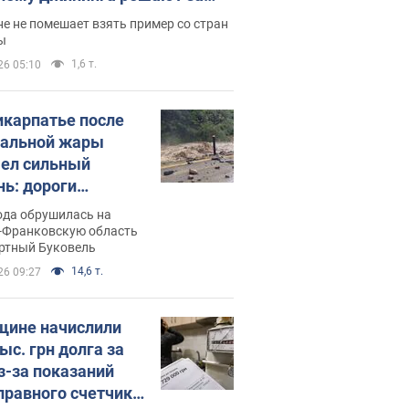
ицей
е не помешает взять пример со стран
ы
1,6 т.
26 05:10
икарпатье после
альной жары
ел сильный
нь: дороги
ратились в реки.
ода обрушилась на
о
-Франковскую область
ортный Буковель
14,6 т.
26 09:27
ине начислили
ыс. грн долга за
из-за показаний
правного счетчика: