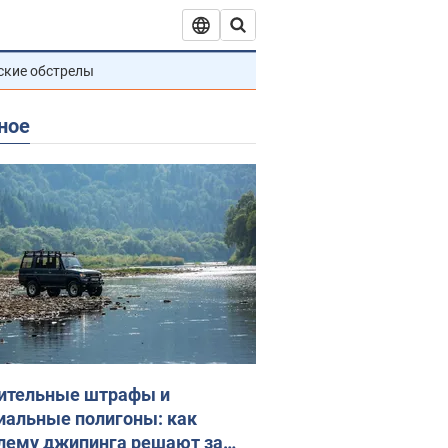
ские обстрелы
ное
ительные штрафы и
иальные полигоны: как
лему джипинга решают за