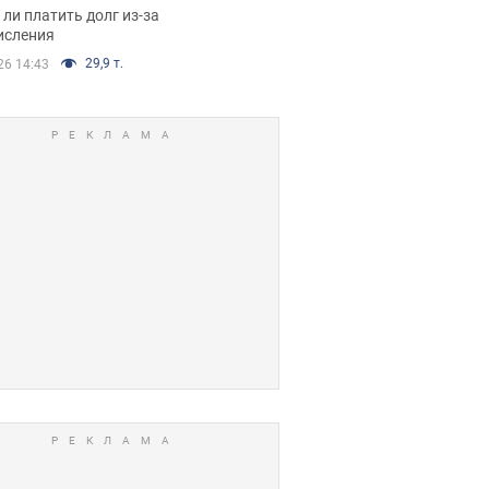
я вынес
ли платить долг из-за
иданное решение
исления
29,9 т.
26 14:43