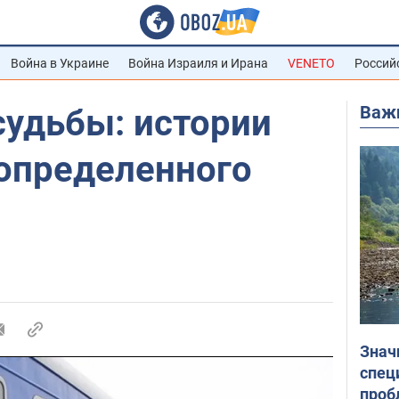
Война в Украине
Война Израиля и Ирана
VENETO
Россий
Важ
судьбы: истории
определенного
Знач
спец
проб