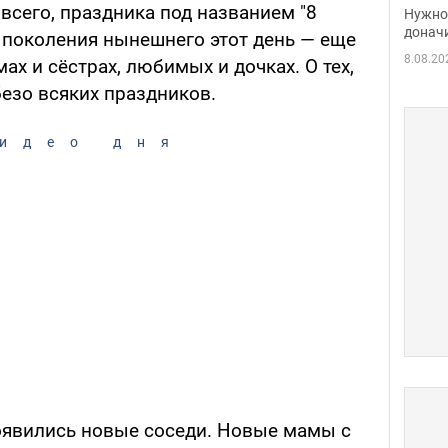
судь
 всего, праздника под названием "8
Нужно 
неож
донач
я поколения нынешнего этот день — еще
8.08.20
ах и сёстрах, любимых и дочках. О тех,
езо всяких праздников.
идео дня
появились новые соседи. Новые мамы с