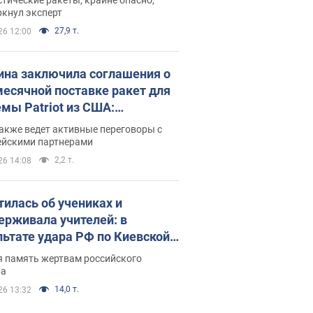
ркнул эксперт
27,9 т.
26 12:00
ина заключила соглашения о
есячной поставке ракет для
емы Patriot из США:
нский раскрыл подробности
акже ведет активные переговоры с
ейскими партнерами
2,2 т.
26 14:08
тилась об учениках и
ерживала учителей: в
льтате удара РФ по Киевской
сти погибли директор
я память жертвам российского
ского лицея, её муж и внук
ра
14,0 т.
26 13:32