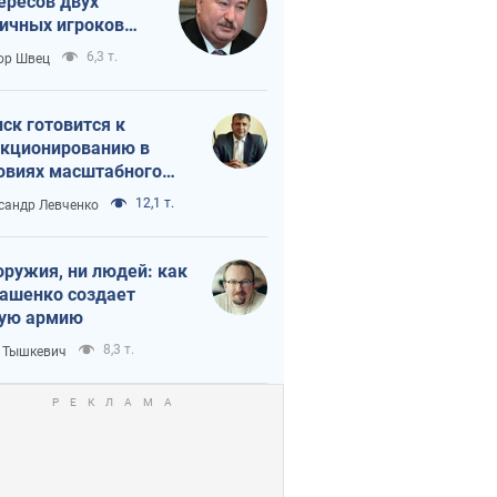
ересов двух
ичных игроков
 тайный план
6,3 т.
ор Швец
мпа и Путина?
ск готовится к
кционированию в
овиях масштабного
нного кризиса
12,1 т.
сандр Левченко
оружия, ни людей: как
ашенко создает
ую армию
8,3 т.
 Тышкевич