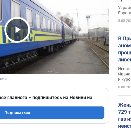
гран
Украин
Европ
8.08.20
Play Video
В Пр
аном
прош
ливе
прев
Непог
Виде
Ивано
и кур
8.08.20
рсе главного – подпишитесь на Новини на
Женщ
729 т
Подписаться
газ 
неис