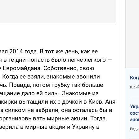
ая 2014 года. В тот же день, как ее
н в те дни попасть было легче легкого —
у Евромайдана. Собственно, свою
 Когда ее взяли, знакомые звонили
Ког
ь. Правда, потом трубку так больше
Юрий
обещание дало ей силы. Знакомые из
шкирки вытащили их с дочкой в Киев. Аня
Укр
да силком не забрали, она осталась бы в
сос
организовывать мирные акции. Тогда,
эко
Ест
 верила в мирные акции и Украину в
Вади
тун