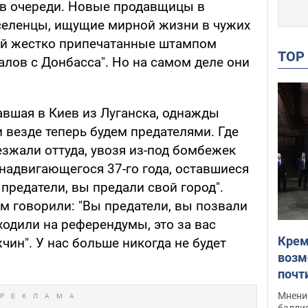
 в очереди. Новые продавщицы в
селенцы, ищущие мирной жизни в чужих
ой жестко припечатанные штампом
TO
лов с Донбасса". Но на самом деле они
авшая в Киев из Луганска, однажды
и везде теперь будем предателями. Где
зжали оттуда, увозя из-под бомбежек
 надвигающегося 37-го года, оставшиеся
 предатели, вы предали свой город".
м говорили: "Вы предатели, вы позвали
ходили на референдумы, это за вас
Крем
чин". У нас больше никогда не будет
возм
почт
Укра
Мнение
баллис