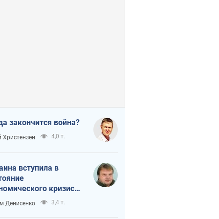
да закончится война?
4,0 т.
 Христензен
аина вступила в
тояние
номического кризиса.
ь ли свет в конце
3,4 т.
м Денисенко
неля?