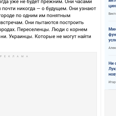
инт
огда уже не будет прежним. Они часами
цин
 почти никогда — о будущем. Они узнают
или
Викт
 городе по одним им понятным
Тра
 встречам. Они пытаются построить
городах. Переселенцы. Люди с корнем
Мин
фун
и. Украинцы. Которые не могут найти
усл
вое
Алек
Ни 
Лук
нов
Игар