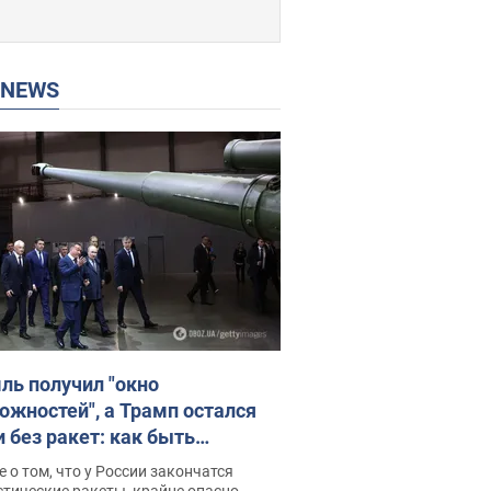
P NEWS
ль получил "окно
ожностей", а Трамп остался
и без ракет: как быть
ине? Интервью с Мельником
 о том, что у России закончатся
тические ракеты, крайне опасно,