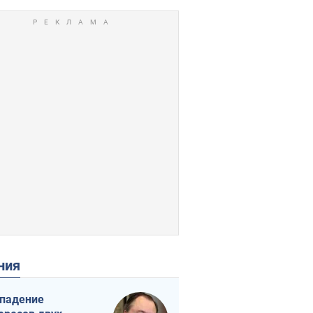
ения
падение