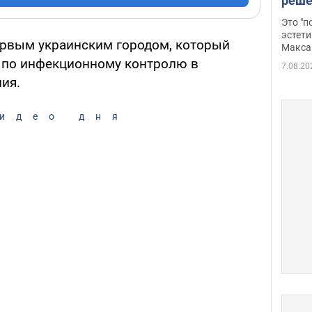
реше
росс
Это "
дрон
эстети
первым украинским городом, который
Макса
 по инфекционному контролю в
7.08.20
ия.
идео дня