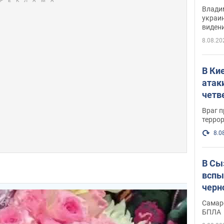
Инте
Владим
украи
виден
партне
8.08.20
В Ки
атак
четв
Враг 
терро
8.0
В Сы
вспы
черн
Самар
БПЛА