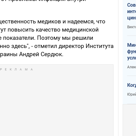
Сов
инт
цин
ственность медиков и надеемся, что
или
Викт
гут повысить качество медицинской
Тра
е показатели. Поэтому мы решили
Мин
о здесь", - отметил директор Института
фун
краины Андрей Сердюк.
усл
вое
Алек
Ког
Юрий