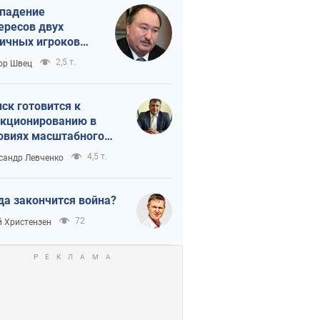
падение
ересов двух
ичных игроков
 тайный план
2,5 т.
ор Швец
мпа и Путина?
ск готовится к
кционированию в
овиях масштабного
нного кризиса
4,5 т.
сандр Левченко
да закончится война?
72
 Христензен