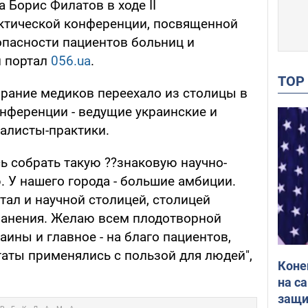
 Борис Филатов в ходе II
ктической конференции, посвященной
пасности пациентов больниц и
й портал
056.ua
.
TO
брание медиков переехало из столицы в
онференции - ведущие украинские и
алисты-практики.
сь собрать такую ??знаковую научно-
 У нашего города - большие амбиции.
тал и научной столицей, столицей
анения. Желаю всем плодотворной
аины и главное - на благо пациентов,
таты применялись с пользой для людей",
Коне
на с
защи