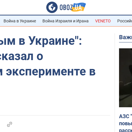
Война в Украине
Война Израиля и Ирана
VENETO
Россий
Важ
ым в Украине":
казал о
 эксперименте в
АЗС 
повы
расс