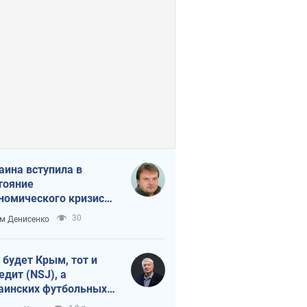
аина вступила в
тояние
номического кризиса.
ь ли свет в конце
30
м Денисенко
неля?
 будет Крым, тот и
едит (NSJ), а
аинских футбольных
овников могут