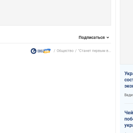
Подписаться
Общество
"Станет первым в...
Укр
сос
эко
Ест
Вади
тун
Чей
поб
укр
чин