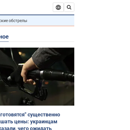
ские обстрелы
ное
"готовятся" существенно
шать цены: украинцам
казали, чего ожидать