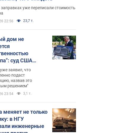
 заправках уже переписали стоимость
ва
23,7 т.
26 22:56
ый дом не
ется
твенностью
па": суд США
становил
уже заявил, что
ительство
ленно подаст
цию, назвав это
ного зала
ным решением"
мостью 400 млн
3,1 т.
26 23:54
аров
а меняет не только
ику: в НГУ
зали инженерные