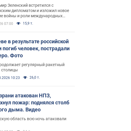
рвью с Безсмертным
ир Зеленский встретился с
нским дипломатом и изложил новое
ие войны и роли международных
ров в борьбе с Россией
15,9 т.
26 07:00
еве в результате российской
и погиб человек, пострадали
еро. Фото
продолжает регулярный ракетный
р столицы
26,0 т.
8.2026 10:23
зрани атакован НПЗ,
хнул пожар: поднялся столб
ого дыма. Видео
скую область всю ночь атаковали