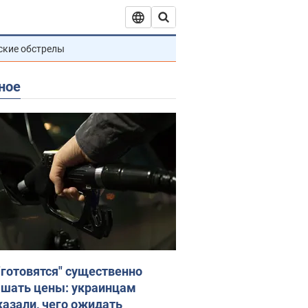
ские обстрелы
ное
"готовятся" существенно
шать цены: украинцам
казали, чего ожидать