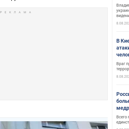
Инте
Владим
украи
виден
партне
8.08.20
В Ки
атак
чело
Враг 
терро
8.08.20
Росс
боль
медр
Всего 
единст