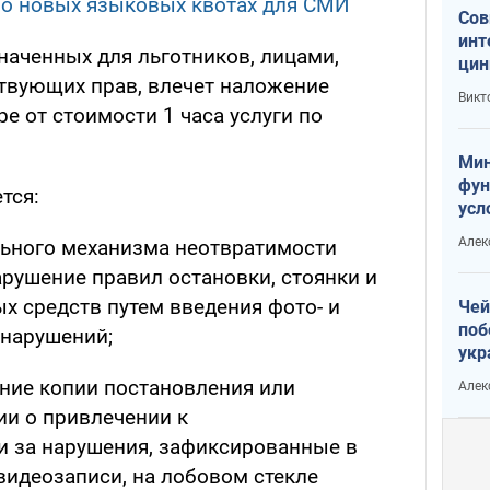
 о новых языковых квотах для СМИ
Сов
инт
наченных для льготников, лицами,
цин
твующих прав, влечет наложение
или
Викт
Тра
е от стоимости 1 часа услуги по
Мин
фун
тся:
усл
вое
Алек
льного механизма неотвратимости
арушение правил остановки, стоянки и
х средств путем введения фото- и
Чей
поб
нарушений;
укр
чин
ние копии постановления или
Алек
наз
ии о привлечении к
и за нарушения, зафиксированные в
идеозаписи, на лобовом стекле