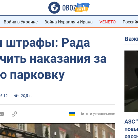
Война в Украине
Война Израиля и Ирана
VENETO
Россий
Важ
и штрафы: Рада
чить наказания за
ю парковку
16:12
20,5 т.
Читати українською
АЗС 
повы
расс