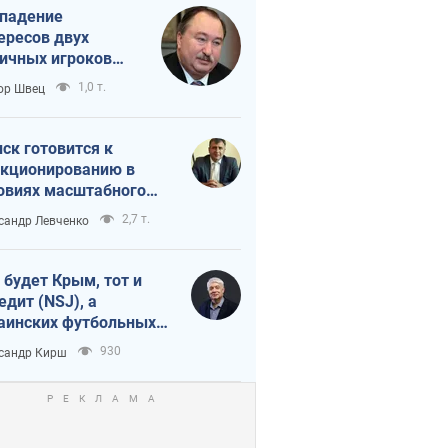
падение
ересов двух
ичных игроков
 тайный план
1,0 т.
ор Швец
мпа и Путина?
ск готовится к
кционированию в
овиях масштабного
нного кризиса
2,7 т.
сандр Левченко
 будет Крым, тот и
едит (NSJ), а
аинских футбольных
овников могут
930
сандр Кирш
вать убийцами