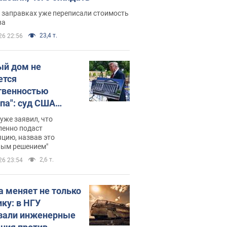
 заправках уже переписали стоимость
ва
23,4 т.
26 22:56
ый дом не
ется
твенностью
па": суд США
становил
уже заявил, что
ительство
ленно подаст
цию, назвав это
ного зала
ным решением"
мостью 400 млн
2,6 т.
26 23:54
аров
а меняет не только
ику: в НГУ
зали инженерные