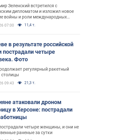
рвью с Безсмертным
ир Зеленский встретился с
нским дипломатом и изложил новое
ие войны и роли международных
ров в борьбе с Россией
11,4 т.
26 07:00
еве в результате российской
и пострадали четыре
века. Фото
продолжает регулярный ракетный
р столицы
21,3 т.
26 09:43
ияне атаковали дроном
ницу в Херсоне: пострадали
аботницы
пострадали четыре женщины, и они не
венные раненые за сутки