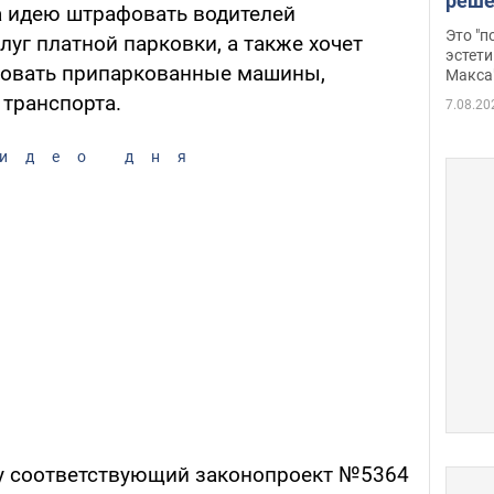
реше
а идею штрафовать водителей
росс
Это "
луг платной парковки, а также хочет
дрон
эстети
ровать припаркованные машины,
Макса
транспорта.
7.08.20
идео дня
ву соответствующий законопроект №5364