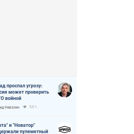
ад проспал угрозу:
сия может проверить
О войной
5,0 т.
ид Невзлин
рта" и "Новатор"
ержали пулеметный