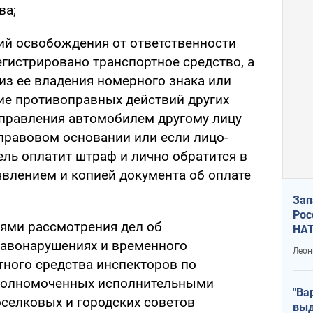
ва;
ий освобождения от ответственности
егистрировано транспортное средство, а
з ее владения номерного знака или
ие противоправных действий других
управления автомобилем другому лицу
правовом основании или если лицо-
ль оплатит штраф и лично обратится в
явлением и копией документа об оплате
Зап
Рос
ями рассмотрения дел об
НАТ
авонарушениях и временного
Леон
ного средства инспекторов по
уполномоченных исполнительными
"Ва
оселковых и городских советов
выд