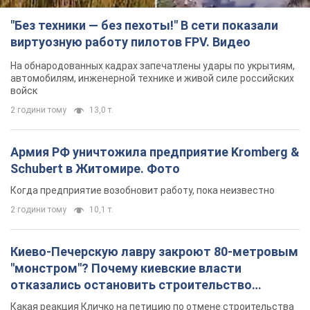
"Без техники — без пехоты!" В сети показали
виртуозную работу пилотов FPV. Видео
На обнародованных кадрах запечатлены удары по укрытиям,
автомобилям, инженерной технике и живой силе российских
войск
2 години тому
13,0 т.
Армия РФ уничтожила предприятие Kromberg &
Schubert в Житомире. Фото
Когда предприятие возобновит работу, пока неизвестно
2 години тому
10,1 т.
Киево-Печерскую лавру закроют 80-метровым
"монстром"? Почему киевские власти
отказались остановить строительство
небоскреба "московского верующего"
Какая реакция Кличко на петицию по отмене строительства