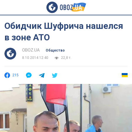
Обидчик Шуфрича нашелся
в зоне АТО
OBOZ.UA
Общество
8.10.2014 12:40
22,8 т.
215