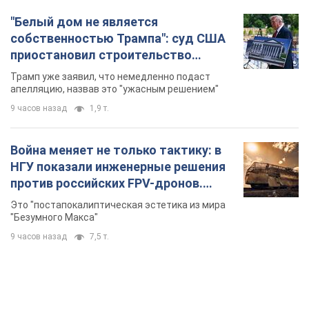
"Белый дом не является
собственностью Трампа": суд США
приостановил строительство
бального зала стоимостью 400 млн
Трамп уже заявил, что немедленно подаст
долларов
апелляцию, назвав это "ужасным решением"
9 часов назад
1,9 т.
Война меняет не только тактику: в
НГУ показали инженерные решения
против российских FPV-дронов.
Фото
Это "постапокалиптическая эстетика из мира
"Безумного Макса"
9 часов назад
7,5 т.