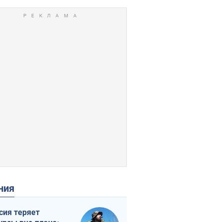
ения
сия теряет