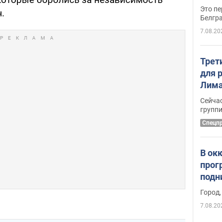
Это пе
.
Белгр
7.08.20
Трет
для 
Лима
крит
Сейчас
удал
групп
Спецп
В ок
прог
подн
виде
Город,
7.08.20