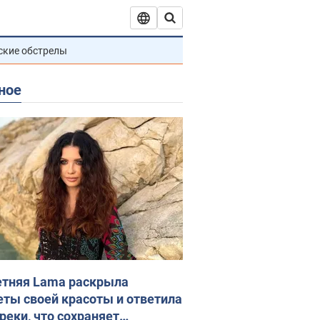
ские обстрелы
ное
етняя Lama раскрыла
еты своей красоты и ответила
реки, что сохраняет