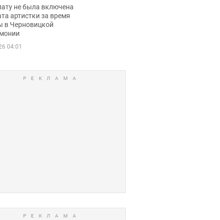
ько получала
лату не была включена
ца
та артистки за время
ы в Черновицкой
монии
26 04:01