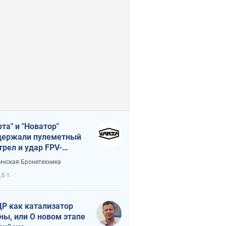
рта" и "Новатор"
ержали пулеметный
трел и удар FPV-
на, сохранив жизнь
инская Бронетехника
церу ВСУ
,6 т.
Р как катализатор
ны, или О новом этапе