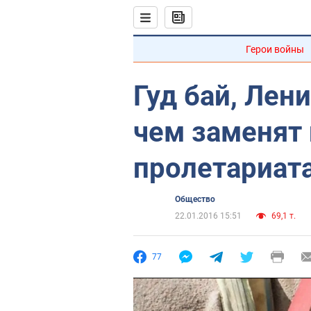
Герои войны
Гуд бай, Лени
чем заменят
пролетариата
Общество
22.01.2016 15:51
69,1 т.
77