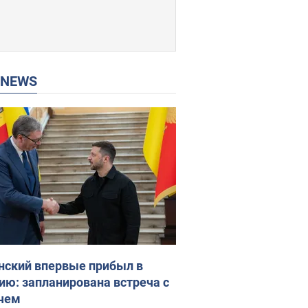
P NEWS
нский впервые прибыл в
ию: запланирована встреча с
чем