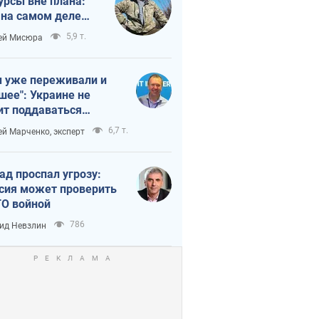
урсы вне плана:
 на самом деле
тует темп войны
5,9 т.
ей Мисюра
 уже переживали и
шее": Украине не
ит поддаваться
аянию из-за
6,7 т.
ей Марченко, эксперт
етного террора
ад проспал угрозу:
сия может проверить
О войной
786
ид Невзлин