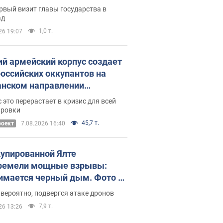
рвый визит главы государства в
ад
1,0 т.
26 19:07
ий армейский корпус создает
российских оккупантов на
нском направлении
ический дискомфорт: как это
 это перерастает в кризис для всей
ось
ировки
45,7 т.
роект
7.08.2026 16:40
купированной Ялте
ремели мощные взрывы:
имается черный дым. Фото и
о
 вероятно, подвергся атаке дронов
7,9 т.
26 13:26