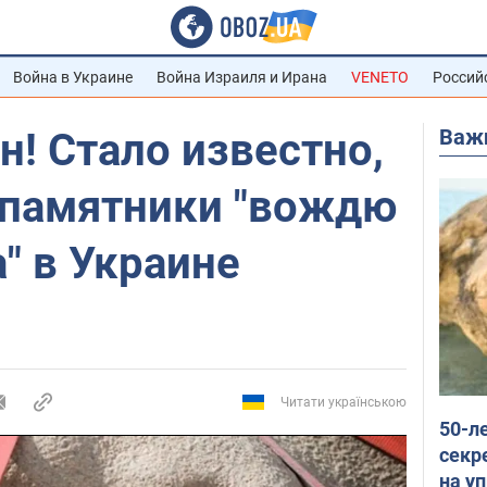
Война в Украине
Война Израиля и Ирана
VENETO
Россий
Важ
н! Стало известно,
 памятники "вождю
" в Украине
Читати українською
50-л
секр
на уп