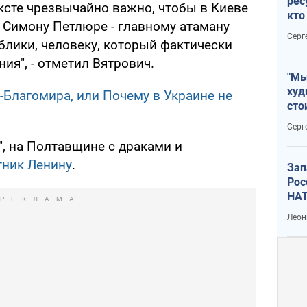
рес
ексте чрезвычайно важно, чтобы в Киеве
кто
 Симону Петлюре - главному атаману
дик
Серг
блики, человеку, который фактически
ия", - отметил Вятрович.
"Мы
худ
Благомира, или Почему в Украине не
сто
отч
Серг
рак
", на Полтавщине с драками и
тник Ленину
.
Зап
Рос
НАТ
Леон