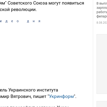
скол
ям" Советского Союза могут появиться
В вып
певи
зарпла
нской революции.
работ
филар
идео дня
8.08.20
ель Украинского института
мир Вятрович, пишет "
Укринформ
".