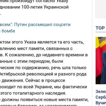
ения произойдут согласно Указу
дновании 100-летия Украинской
.
 всем": Путин рассмешил соцсети
TO
й бомбе
ом этого Указа является та его часть,
овлению мест памяти, связанных с
в. К сожалению, до недавнего времени в
занные с этим периодом, были
еские по содержанию, речь шла только
 Октябрьской революцией и разного рода
 движения. Сейчас в процессе
роходит по всей Украине, мы фактически
Зеле
этого тоталитарного наследия.
Серб
е должны появиться новые места памяти,
Вучи
которые боролись за независимость