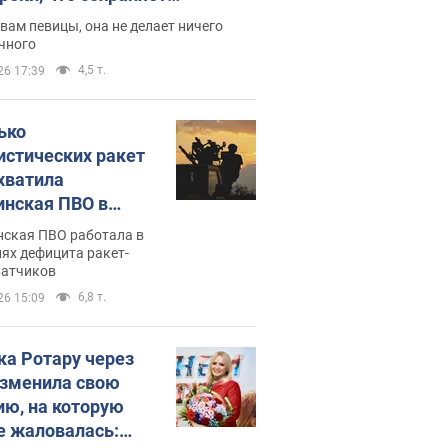
дость, ведь у нее нет детей
вам певицы, она не делает ничего
чного
4,5 т.
26 17:39
ько
истических ракет
хватила
инская ПВО в
: в Минобороны
нская ПВО работала в
али цифру
ях дефицита ракет-
ватчиков
6,8 т.
26 15:09
ка Ротару через
изменила свою
ию, на которую
е жаловалась: