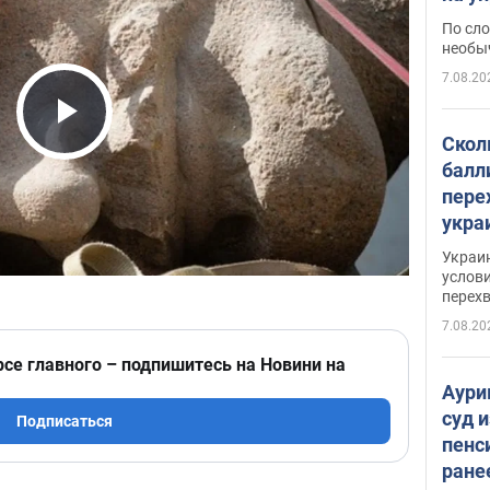
моло
По сло
необы
7.08.20
Play Video
Скол
балл
пере
укра
июле
Украи
назв
услови
перех
7.08.20
рсе главного – подпишитесь на Новини на
Аури
суд 
Подписаться
пенс
ране