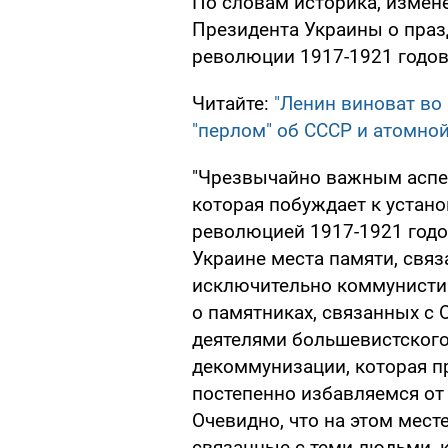
По словам историка, измен
Президента Украины о праз
революции 1917-1921 годов
Читайте:
"Ленин виноват во
"перлом" об СССР и атомно
"Чрезвычайно важным аспект
которая побуждает к устан
революцией 1917-1921 годо
Украине места памяти, свя
исключительно коммунистич
о памятниках, связанных с
деятелями большевистского
декоммунизации, которая п
постепенно избавляемся от 
Очевидно, что на этом мест
связанные с теми людьми, 