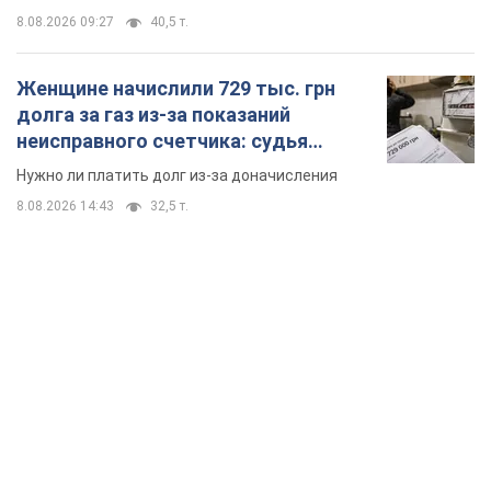
8.08.2026 09:27
40,5 т.
Женщине начислили 729 тыс. грн
долга за газ из-за показаний
неисправного счетчика: судья
вынес неожиданное решение
Нужно ли платить долг из-за доначисления
8.08.2026 14:43
32,5 т.