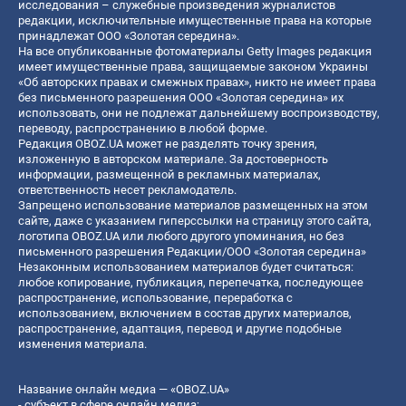
исследования – служебные произведения журналистов
редакции, исключительные имущественные права на которые
принадлежат ООО «Золотая середина».
На все опубликованные фотоматериалы Getty Images редакция
имеет имущественные права, защищаемые законом Украины
«Об авторских правах и смежных правах», никто не имеет права
без письменного разрешения ООО «Золотая середина» их
использовать, они не подлежат дальнейшему воспроизводству,
переводу, распространению в любой форме.
Редакция OBOZ.UA может не разделять точку зрения,
изложенную в авторском материале. За достоверность
информации, размещенной в рекламных материалах,
ответственность несет рекламодатель.
Запрещено использование материалов размещенных на этом
сайте, даже с указанием гиперссылки на страницу этого сайта,
логотипа OBOZ.UA или любого другого упоминания, но без
письменного разрешения Редакции/ООО «Золотая середина»
Незаконным использованием материалов будет считаться:
любое копирование, публикация, перепечатка, последующее
распространение, использование, переработка с
использованием, включением в состав других материалов,
распространение, адаптация, перевод и другие подобные
изменения материала.
Название онлайн медиа — «OBOZ.UA»
- субъект в сфере онлайн медиа;