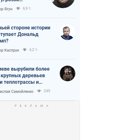
тическая
6,9 т.
ор Ягун
истика
чьей стороне истории
тупает Дональд
мп?
6,2 т.
ор Каспрук
иеве вырубили более
 крупных деревьев
и теплотрассы и
реки Генплану
249
ислав Самойленко