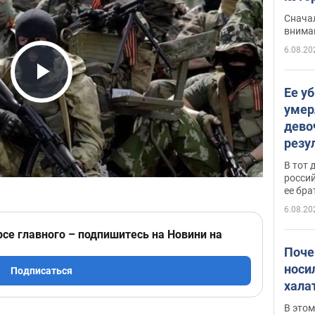
"агр
Сначал
внима
6.08.20
Play Video
Ее у
умер
дево
резу
атак
В тот 
обла
россий
ее бра
6.08.20
рсе главного – подпишитесь на Новини на
Поче
носи
Подписаться
хала
В этом