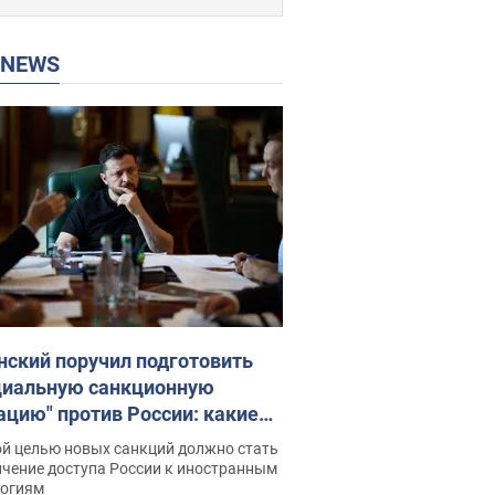
P NEWS
нский поручил подготовить
циальную санкционную
ацию" против России: какие
чи поставил президент. Фото
ой целью новых санкций должно стать
ичение доступа России к иностранным
логиям