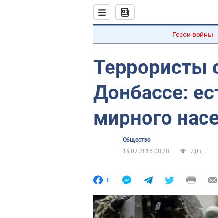
Герои войны
Террористы 
Донбассе: е
мирного нас
Общество
16.07.2015 08:28
7,0 т.
0