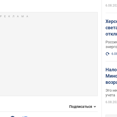
6.08.20
Херс
свет
откл
энер
Росси
энерг
6.0
Нало
Мино
возра
нужн
Это н
учета
6.08.20
Подписаться