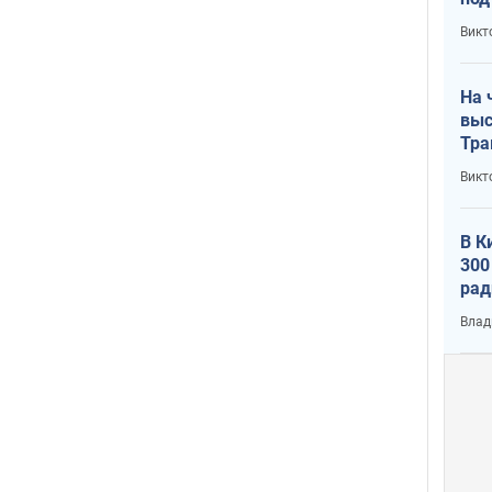
кри
Викт
лог
На 
выс
Тра
Викт
В К
300
рад
воп
Влад