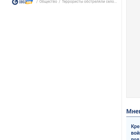
Общество
Террористы обстреляли село...
Мн
Кре
вой
под