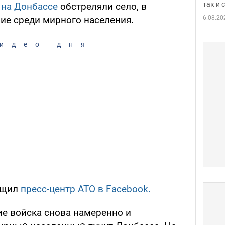
так и
 на Донбассе
обстреляли село, в
6.08.20
шие среди мирного населения.
идео дня
общил
пресс-центр АТО в Facebook.
ие войска снова намеренно и