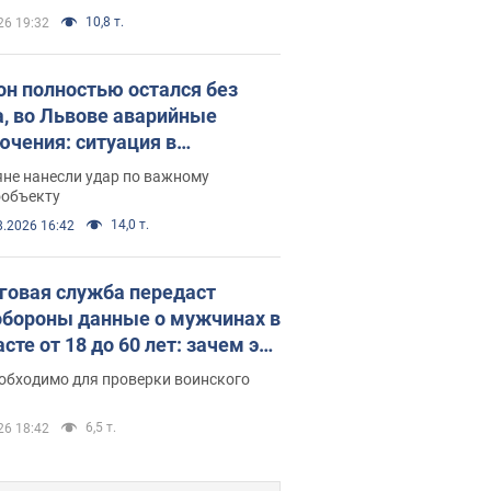
10,8 т.
26 19:32
он полностью остался без
а, во Львове аварийные
ючения: ситуация в
госистеме 6 августа
яне нанесли удар по важному
ообъекту
14,0 т.
8.2026 16:42
говая служба передаст
бороны данные о мужчинах в
сте от 18 до 60 лет: зачем это
о
еобходимо для проверки воинского
6,5 т.
26 18:42