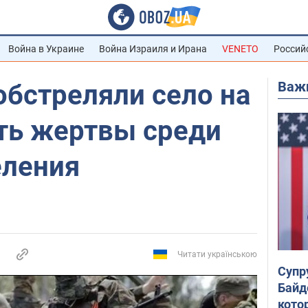
Война в Украине
Война Израиля и Ирана
VENETO
Россий
Важ
обстреляли село на
сть жертвы среди
еления
Читати українською
Супр
Байд
кото