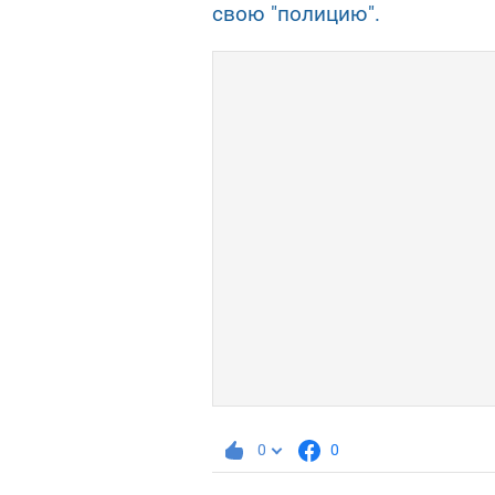
свою "полицию".
0
0