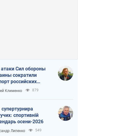
 атаки Сил обороны
аины сократили
порт российских
тепродуктов
879
ей Клименко
 супертурнира
учих: спортивній
ендарь осени-2026
549
сандр Липенко