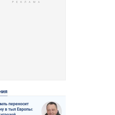
ения
мль переносит
ну в тыл Европы:
 угрозой