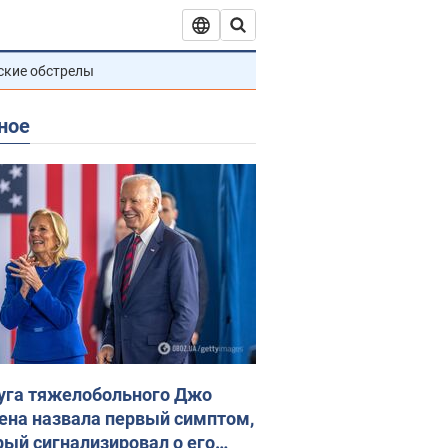
ские обстрелы
ное
уга тяжелобольного Джо
ена назвала первый симптом,
рый сигнализировал о его