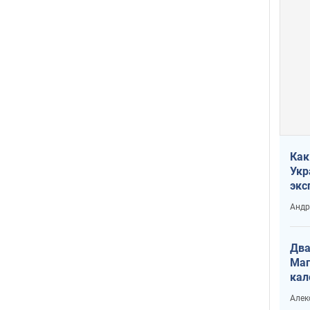
Как
Укр
экс
неф
Андр
Два
Маг
кал
Алек