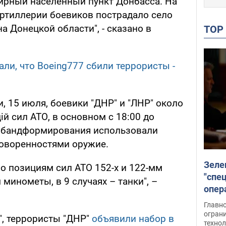
ирный населенный пункт Донбасса. На
 артиллерии боевиков пострадало село
а Донецкой области", - сказано в
TO
ли, что Boeing777 сбили террористы -
, 15 июля, боевики "ДНР" и "ЛНР" около
ій сил АТО, в основном с 18:00 до
а бандформирования использовали
оворенностями оружие.
Зеле
о позициям сил АТО 152-х и 122-мм
"спе
 минометы, в 9 случаях – танки", –
опер
зада
Главн
огран
", террористы "ДНР"
объявили набор в
техно