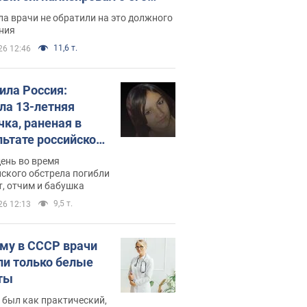
ессивном" раке
а врачи не обратили на это должного
ния
11,6 т.
26 12:46
била Россия:
ла 13-летняя
чка, раненая в
льтате российской
и на Сумскую
день во время
сть. Фото
ского обстрела погибли
т, отчим и бабушка
9,5 т.
26 12:13
му в СССР врачи
ли только белые
ты
 был как практический,