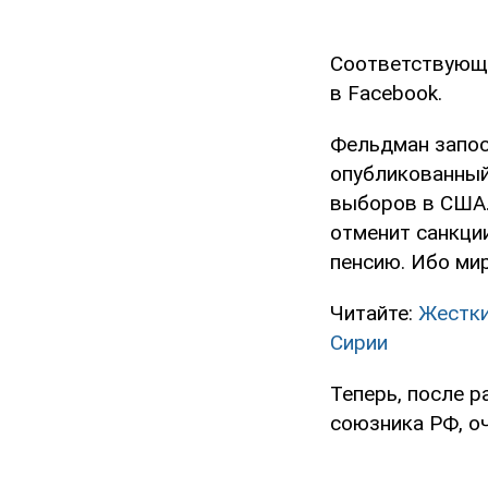
Соответствующа
в Facebook.
Фельдман запос
опубликованный 
выборов в США.
отменит санкции
пенсию. Ибо мир
Читайте:
Жестки
Сирии
Теперь, после р
союзника РФ, оч