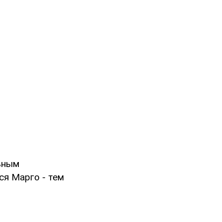
ьным
ся Марго - тем