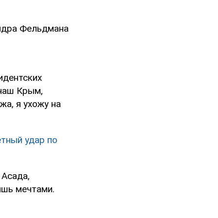
андра Фельдмана
,
идентских
 наш Крым,
жа, я ухожу на
тный удар по
 Асада,
ишь мечтами.