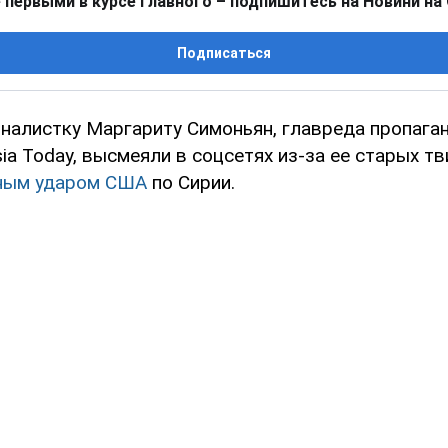
 первыми в курсе главного – подпишитесь на Новини на
Подписаться
налистку Маргариту Симоньян, главреда пропага
ia Today, высмеяли в соцсетях из-за ее старых тв
ным ударом США
по Сирии.