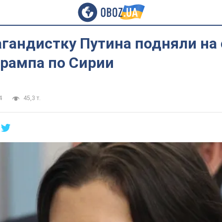
гандистку Путина подняли на 
Трампа по Сирии
4
45,3 т.