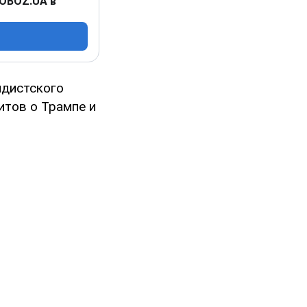
 OBOZ.UA в
ндистского
итов о Трампе и