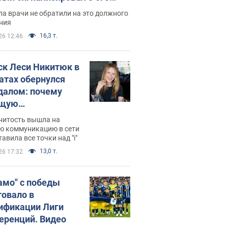
ессивном" раке
а врачи не обратили на это должного
ния
16,3 т.
26 12:46
ск Леси Никитюк в
атах обернулся
далом: почему
ущую
раведливо
нитость вышла на
йтили
ю коммуникацию в сети
тавила все точки над "i"
13,0 т.
26 17:32
амо" с победы
товало в
ификации Лиги
еренций. Видео