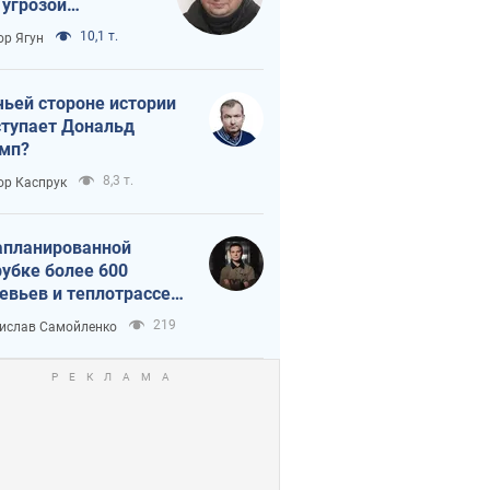
 угрозой
тическая
10,1 т.
ор Ягун
истика
чьей стороне истории
тупает Дональд
мп?
8,3 т.
ор Каспрук
апланированной
убке более 600
евьев и теплотрассе:
 происходит на
219
ислав Самойленко
емках в Киеве