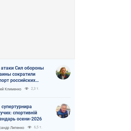
 атаки Сил обороны
аины сократили
порт российских
тепродуктов
2,3 т.
ей Клименко
 супертурнира
учих: спортивній
ендарь осени-2026
6,5 т.
сандр Липенко