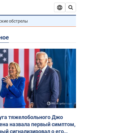
ские обстрелы
ное
уга тяжелобольного Джо
ена назвала первый симптом,
рый сигнализировал о его