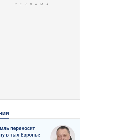
ения
мль переносит
ну в тыл Европы: