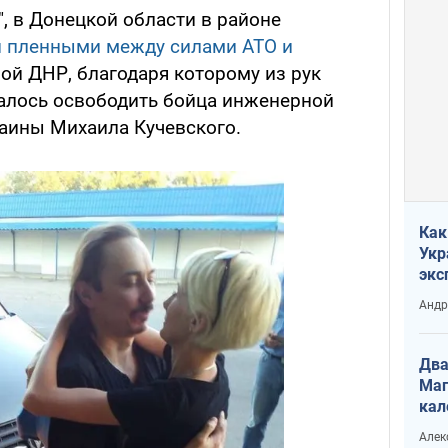
, в Донецкой области в районе
 пленными между силами АТО и
ой ДНР, благодаря которому из рук
алось освободить бойца инженерной
аины Михаила Кучевского.
Как
Укр
экс
неф
Андр
Два
Маг
кал
Алек