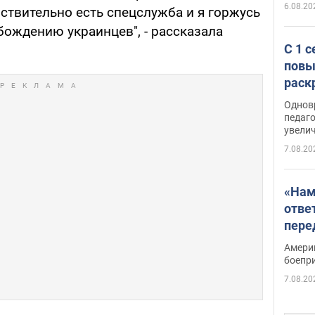
6.08.20
ствительно есть спецслужба и я горжусь
бождению украинцев", - рассказала
С 1 
повы
раск
Однов
педаг
увелич
7.08.20
«Нам
отве
пере
Patri
Амери
боепр
7.08.20