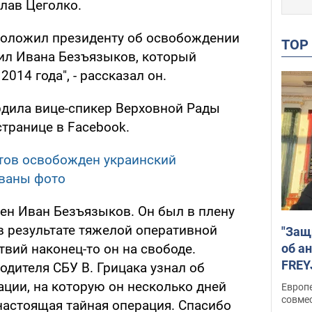
лав Цеголко.
доложил президенту об освобождении
TO
ил Ивана Безъязыков, который
2014 года", - рассказал он.
дила вице-спикер Верховной Рады
транице в Facebook.
тов освобожден украинский
ваны фото
ен Иван Безъязыков. Он был в плену
 в результате тяжелой оперативной
"Защ
об а
вий наконец-то он на свободе.
FREY
дителя СБУ В. Грицака узнал об
подд
ции, на которую он несколько дней
Европ
совме
настоящая тайная операция. Спасибо