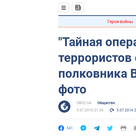
Герои войны
"Тайная опер
террористов
полковника 
фото
OBOZ.UA
Общество
5.07.2016 21:36
5.07.2016 
541