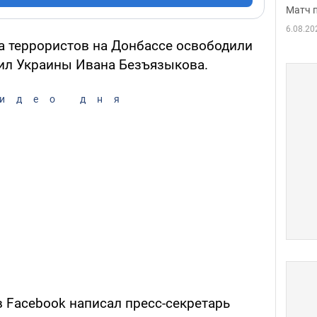
Матч 
6.08.20
на террористов на Донбассе освободили
ил Украины Ивана Безъязыкова.
идео дня
в Facebook написал пресс-секретарь