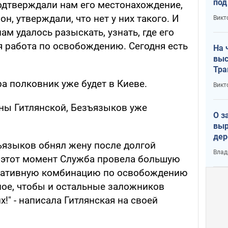
под
подтверждали нам его местонахождение,
кри
н, утверждали, что нет у них такого. И
Викт
лог
ам удалось разыскать, узнать, где его
я работа по освобождению. Сегодня есть
На 
выс
Тра
а полковник уже будет в Киеве.
Викт
ны Гитлянской, Безъязыков уже
О з
выр
дер
ъязыков обнял жену после долгой
что
Влад
Тер
 этот момент Служба провела большую
еративную комбинацию по освобождению
ое, чтобы и остальные заложников
!" - написала Гитлянская на своей