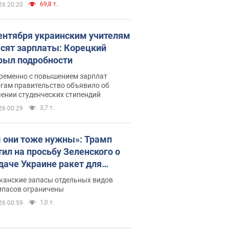
69,8 т.
26 20:20
сентября украинским учителям
сят зарплаты: Корецкий
рыл подробности
ременно с повышением зарплат
огам правительство объявило об
ении студенческих стипендий
3,7 т.
26 00:29
 они тоже нужны»: Трамп
тил на просьбу Зеленского о
даче Украине ракет для
ot
канские запасы отдельных видов
ипасов ограничены
1,0 т.
26 00:59