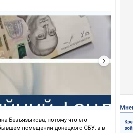
Мн
на Безъязыкова, потому что его
Кре
бывшем помещении донецкого СБУ, а в
вой