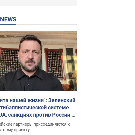
P NEWS
ита нашей жизни": Зеленский
нтибаллистической системе
JA, санкциях против России и
ержке аграриев. Видео
ейские партнеры присоединяются к
стному проекту