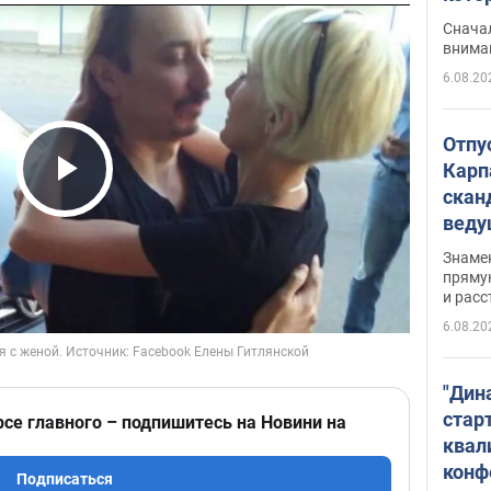
"агр
Сначал
внима
6.08.20
Отпу
Карп
скан
Play Video
вед
несп
Знаме
захе
пряму
и расс
6.08.20
"Дин
стар
рсе главного – подпишитесь на Новини на
квал
конф
Подписаться