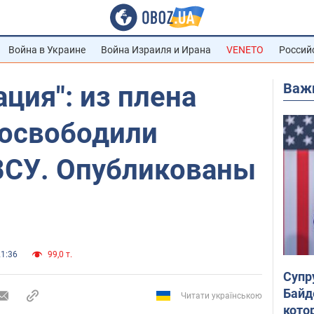
Война в Украине
Война Израиля и Ирана
VENETO
Россий
Важ
ация": из плена
 освободили
ВСУ. Опубликованы
21:36
99,0 т.
Супр
Байд
Читати українською
кото