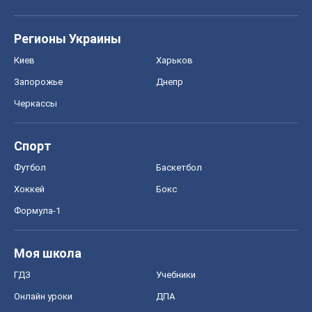
Спорт
Футбол
Баскетбол
Хоккей
Бокс
Формула-1
Моя школа
ГДЗ
Учебники
Онлайн уроки
ДПА
ЗНО
НМТ
СНГ решебники
Авто
Тест Драйв
Электромобили
Акции
Сервис