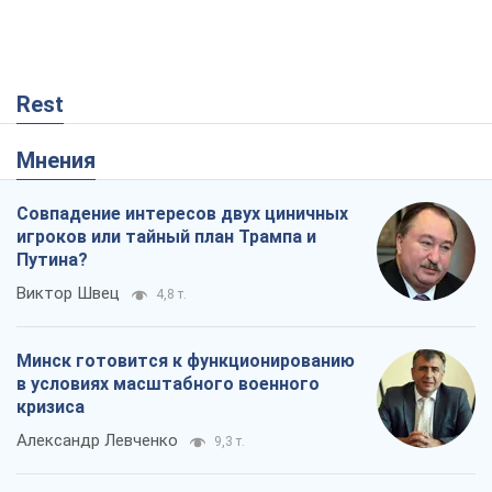
игроков или тайный план Трампа и
Путина?
Виктор Швец
4,8 т.
Минск готовится к функционированию
в условиях масштабного военного
кризиса
Александр Левченко
9,3 т.
Ни оружия, ни людей: как Лукашенко
создает новую армию
Игар Тышкевич
3,0 т.