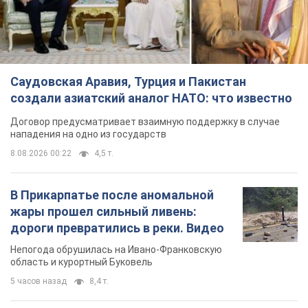
8.08.2026 00:22
4,5 т.
В Прикарпатье после аномальной
жары прошел сильный ливень:
дороги превратились в реки. Видео
Непогода обрушилась на Ивано-Франковскую
область и курортный Буковель
5 часов назад
8,4 т.
Хорватия унизила сборную России
по спортивной гимнастике,
официально не пустив на чемпионат
Европы основных спортсменов
Турнир пройдет в Загребе с 13 по 23 августа
4 часа назад
7,3 т.