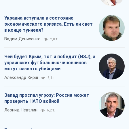
украинских футбольных чиновников
могут назвать убийцами
Александр Кирш
3,1 т.
Запад проспал угрозу: Россия может
проверить НАТО войной
Леонид Невзлин
6,2 т.
Все мнения
О компании
Команда
Правовая информация
Политика