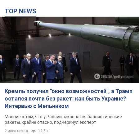
Кремль получил "окно возможностей", а Трамп
остался почти без ракет: как быть Украине?
Интервью с Мельником
Мнение о том, что у России закончатся баллистические
ракеты, крайне опасно, подчеркнул эксперт
2 часа назад
12,5 т.
"Всё горело": очевидица рассказала о гибели 3-
летнего мальчика и его родных в результате
атаки РФ на Киевскую область. Видео и фото
Вечная память жертвам российского террора
2 часа назад
2,3 т.