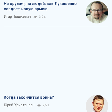
Когда закончится война?
Юрий Христензен
2,5 т.
Украина вступила в состояние
экономического кризиса. Есть ли свет
в конце туннеля?
Вадим Денисенко
2,0 т.
Чей будет Крым, тот и победит (NSJ), а