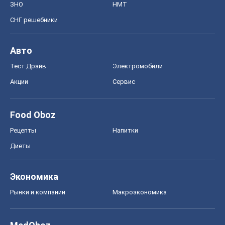
Food Oboz
Рецепты
Напитки
Диеты
Экономика
Рынки и компании
Mакроэкономика
MedOboz
Новости медицины
MAMACLUB
Шоу
Афиша
Сплетни
Красота
Мода
Женский Журнал