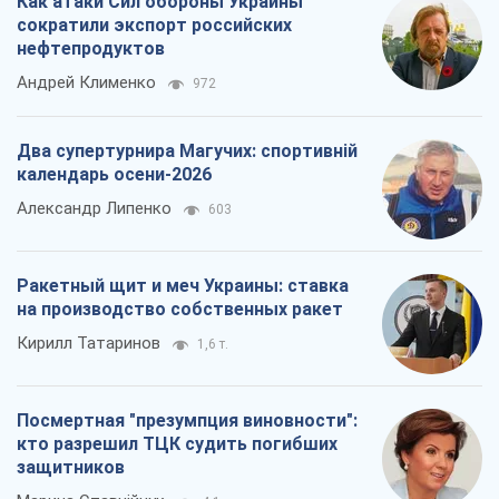
Как атаки Сил обороны Украины
сократили экспорт российских
нефтепродуктов
Андрей Клименко
972
Два супертурнира Магучих: спортивній
календарь осени-2026
Александр Липенко
603
Ракетный щит и меч Украины: ставка
на производство собственных ракет
Кирилл Татаринов
1,6 т.
Посмертная "презумпция виновности":
кто разрешил ТЦК судить погибших
защитников