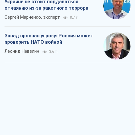
"Варта" и "Новатор" выдержали
пулеметный обстрел и удар FPV-дрона,
сохранив жизнь офицеру ВСУ
Украинская Бронетехника
3,4 т.
КНДР как катализатор войны, или О