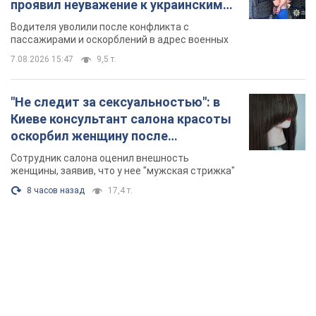
химиотерапии, разгорелся скандал.
Сотрудник салона оценил внешность
Фото
женщины, заявив, что у нее "мужская стрижка"
8 часов назад
17,4 т.
TOP NEWS