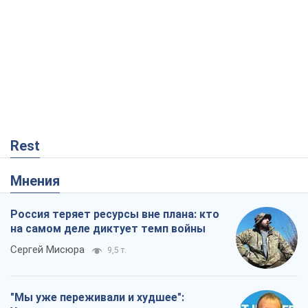
Rest
Мнения
Россия теряет ресурсы вне плана: кто
на самом деле диктует темп войны
Сергей Мисюра
9,5 т.
"Мы уже переживали и худшее":
Украине не стоит поддаваться
отчаянию из-за ракетного террора
Сергей Марченко, эксперт
8,7 т.
Запад проспал угрозу: Россия может
проверить НАТО войной
Леонид Невзлин
3,6 т.