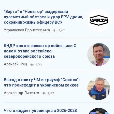
новом этапе российско-
северокорейского союза
Алексей Кущ
3,5 т.
Выход в элиту ЧМ и триумф "Сокола":
что происходит в украинском хоккее
Александр Липенко
1,3 т.
Что ожидает украинцев в 2026-2028
годах? Основные выводы из новых
прогнозов от НБУ
Василий Фурман
25,0 т.
Все мнения