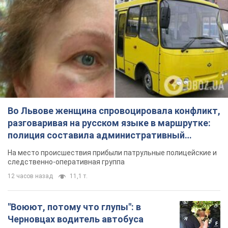
Во Львове женщина спровоцировала конфликт,
разговаривая на русском языке в маршрутке:
полиция составила административный
протокол. Видео
На место происшествия прибыли патрульные полицейские и
следственно-оперативная группа
12 часов назад
11,1 т.
"Воюют, потому что глупы": в
Черновцах водитель автобуса
проявил неуважение к украинским
военным и поплатился за это.
Водителя уволили после конфликта с
Видео
пассажирами и оскорблений в адрес военных
7.08.2026 15:47
9,5 т.
"Не следит за сексуальностью": в
Киеве консультант салона красоты
оскорбил женщину после