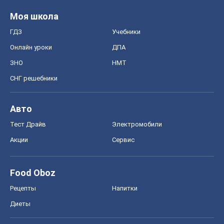
Авто
Тест Драйв
Электромобили
Акции
Сервис
Food Oboz
Рецепты
Напитки
Диеты
Экономика
Рынки и компании
Mакроэкономика
MedOboz
Новости медицины
MAMACLUB