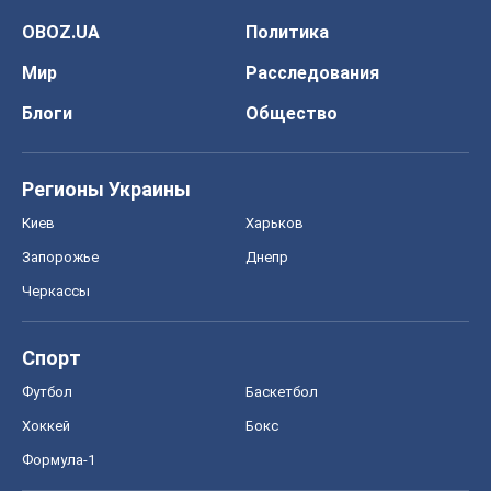
Киев
Харьков
Запорожье
Днепр
Черкассы
Спорт
Футбол
Баскетбол
Хоккей
Бокс
Формула-1
Моя школа
ГДЗ
Учебники
Онлайн уроки
ДПА
ЗНО
НМТ
СНГ решебники