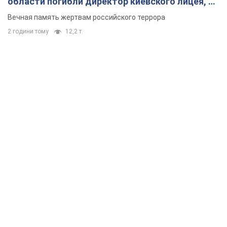
области погибли директор киевского лицея, её
муж и внук
Вечная память жертвам российского террора
2 години тому
12,2 т.