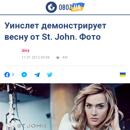
Уинслет демонстрирует
весну от St. John. Фото
Шоу
11.01.2012 09:08
441
0