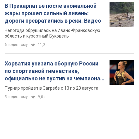
В Прикарпатье после аномальной
жары прошел сильный ливень:
дороги превратились в реки. Видео
Непогода обрушилась на Ивано-Франковскую
область и курортный Буковель
6 годин тому
11,2 т.
Хорватия унизила сборную России
по спортивной гимнастике,
официально не пустив на чемпионат
Европы основных спортсменов
Турнир пройдет в Загребе с 13 по 23 августа
5 годин тому
9,0 т.