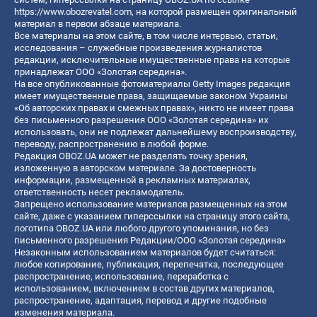
https://www.obozrevatel.com
, на которой размещен оригинальный
материал в первом абзаце материала.
Все материалы на этом сайте, в том числе интервью, статьи,
исследования – служебные произведения журналистов
редакции, исключительные имущественные права на которые
принадлежат ООО «Золотая середина».
На все опубликованные фотоматериалы Getty Images редакция
имеет имущественные права, защищаемые законом Украины
«Об авторских правах и смежных правах», никто не имеет права
без письменного разрешения ООО «Золотая середина» их
использовать, они не подлежат дальнейшему воспроизводству,
переводу, распространению в любой форме.
Редакция OBOZ.UA может не разделять точку зрения,
изложенную в авторском материале. За достоверность
информации, размещенной в рекламных материалах,
ответственность несет рекламодатель.
Запрещено использование материалов размещенных на этом
сайте, даже с указанием гиперссылки на страницу этого сайта,
логотипа OBOZ.UA или любого другого упоминания, но без
письменного разрешения Редакции/ООО «Золотая середина»
Незаконным использованием материалов будет считаться:
любое копирование, публикация, перепечатка, последующее
распространение, использование, переработка с
использованием, включением в состав других материалов,
распространение, адаптация, перевод и другие подобные
изменения материала.