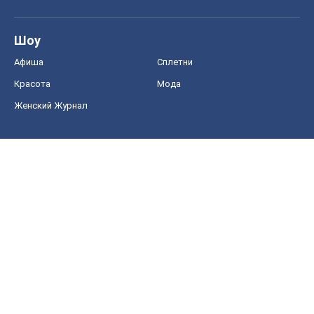
Food Oboz
Рецепты
Напитки
Диеты
Экономика
Рынки и компании
Mакроэкономика
MedOboz
Новости медицины
MAMACLUB
Шоу
Афиша
Сплетни
Красота
Мода