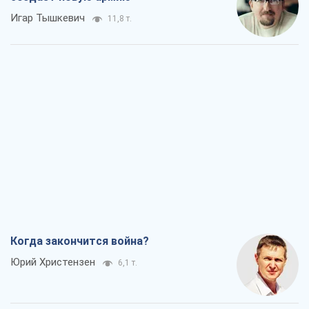
Совпадение интересов двух циничных
игроков или тайный план Трампа и
Путина?
Виктор Швец
8,5 т.
Минск готовится к функционированию
в условиях масштабного военного
кризиса
Александр Левченко
14,3 т.
Ни оружия, ни людей: как Лукашенко
создает новую армию
Игар Тышкевич
11,8 т.