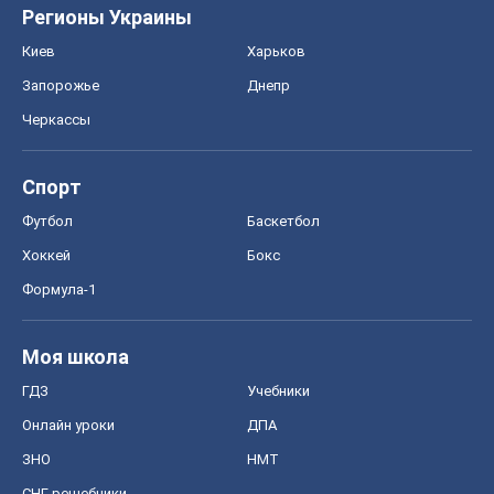
Правовая информация
Политика
конфиденциальности
Реклама на сайте
Документы
Редакционная политика
Журналисты OBOZ.UA на месте
событий
OBOZ.UA
Политика
Мир
Расследования
Блоги
Общество
Регионы Украины
Киев
Харьков
Запорожье
Днепр
Черкассы