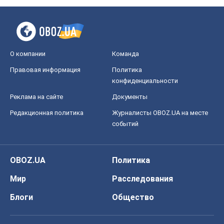
Чей будет Крым, тот и победит (NSJ), а
украинских футбольных чиновников
могут назвать убийцами
Александр Кирш
5,3 т.
Запад проспал угрозу: Россия может
проверить НАТО войной
Леонид Невзлин
7,4 т.
Все мнения
О компании
Команда