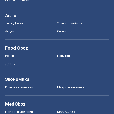
Спорт
Футбол
Баскетбол
Хоккей
Бокс
Формула-1
Моя школа
ГДЗ
Учебники
Онлайн уроки
ДПА
ЗНО
НМТ
СНГ решебники
Авто
Тест Драйв
Электромобили
Акции
Сервис