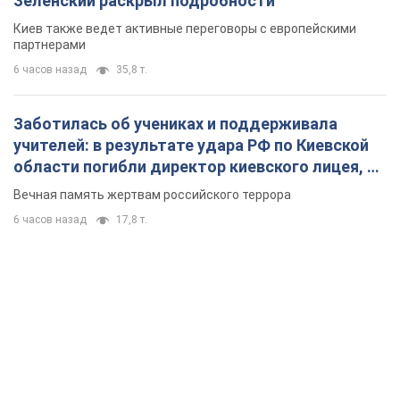
Кремль получил "окно возможностей", а Трамп
остался почти без ракет: как быть Украине?
Интервью с Мельником
Мнение о том, что у России закончатся баллистические
ракеты, крайне опасно, подчеркнул эксперт
8 часов назад
32,6 т.
Украина заключила соглашения о ежемесячной
поставке ракет для системы Patriot из США:
Зеленский раскрыл подробности
Киев также ведет активные переговоры с европейскими
партнерами
6 часов назад
35,8 т.