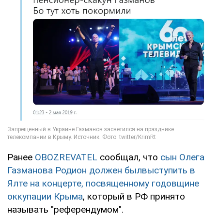
Ранее
OBOZREVATEL
сообщал, что
сын Олега
Газманова Родион должен былвыступить в
Ялте на концерте, посвященному годовщине
оккупации Крыма
, который в РФ принято
называть "референдумом".