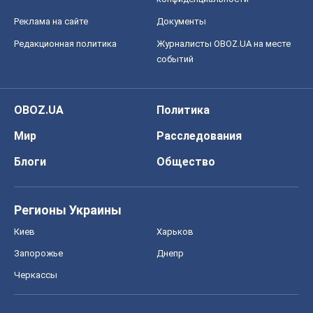
Киев
Харьков
Запорожье
Днепр
Черкассы
Спорт
Футбол
Баскетбол
Хоккей
Бокс
Формула-1
Моя школа
ГДЗ
Учебники
Онлайн уроки
ДПА
ЗНО
НМТ
СНГ решебники