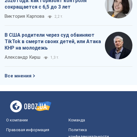
О компании
Команда
Правовая информация
Политика
конфиденциальности
Реклама на сайте
Документы
Редакционная политика
Журналисты OBOZ.UA на месте
событий
OBOZ.UA
Политика
Мир
Расследования
Блоги
Общество
Регионы Украины