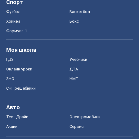
Авто
Тест Драйв
Электромобили
Акции
Сервис
Food Oboz
Рецепты
Напитки
Диеты
Экономика
Рынки и компании
Mакроэкономика
MedOboz
Новости медицины
MAMACLUB