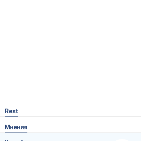
Rest
Мнения
На чьей стороне истории выступает
Дональд Трамп?
Виктор Каспрук
2,0 т.
Как противостоять российской
баллистике
Виталий Портников
18,9 т.
"Поколение оливье": привычка к
русскому оказалась сильнее войны
Руслан Горовой
534