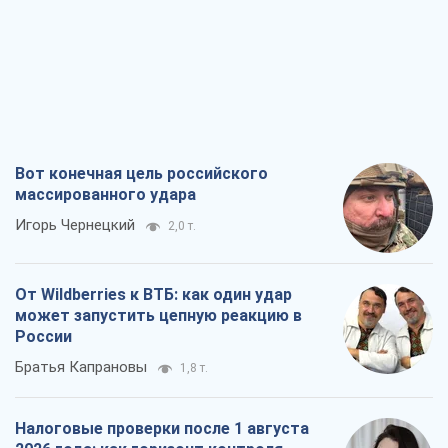
России
Братья Капрановы
1,8 т.
Налоговые проверки после 1 августа
2026 года: как горизонт контроля
сокращается с 6,5 до 3 лет
Виктория Карпова
2,2 т.
В США родители через суд обвиняют
TikTok в смерти своих детей, или Атака
КНР на молодежь
Александр Кирш
1,3 т.
Все мнения