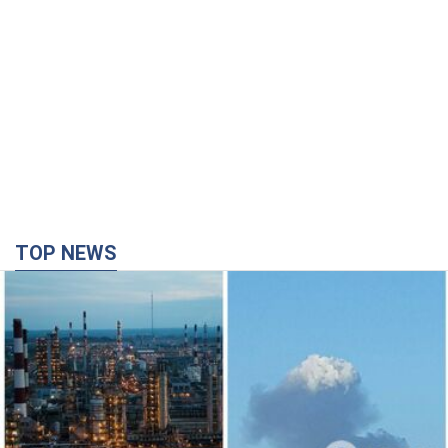
Силы обороны поразили НПЗ в Ярославле и в
Башкортостане: Зеленский раскрыл детали
операции. Фото и видео
В промзоне фиксирует несколько очагов пожара
31 минуту назад
18,3 т.
Россия атаковала железнодорожную станцию
в Лозовой в Харьковской области: есть
погибшие и раненые
В результате удара БПЛА были повреждены вокзал,