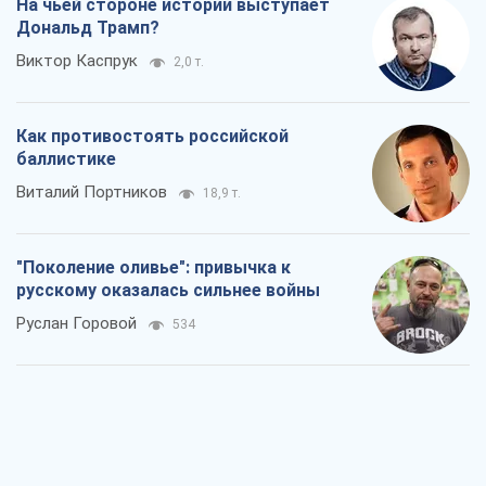
Вот конечная цель российского
массированного удара
Игорь Чернецкий
2,0 т.
От Wildberries к ВТБ: как один удар
может запустить цепную реакцию в