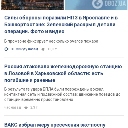
контактная сеть и подвижной состав; движение поездов до
станции временно приостановлено
час назад
2,3 т.
ВАКС избрал меру пресечения экс-послу
Украины в США Стефанишиной: что известно о
деле
Суд не полностью удовлетворил ходатайство прокуратуры
час назад
6,0 т.