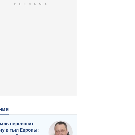
ения
мль переносит
ну в тыл Европы: