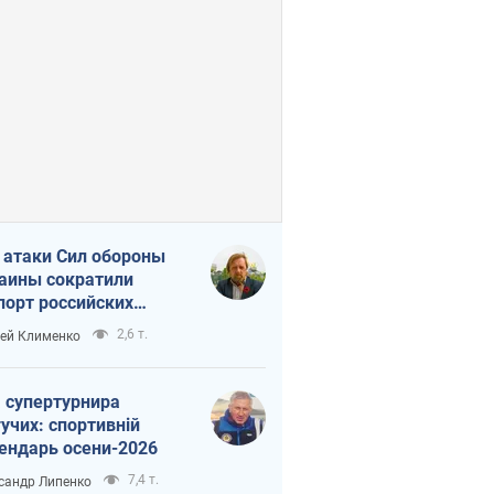
 атаки Сил обороны
аины сократили
порт российских
тепродуктов
2,6 т.
ей Клименко
 супертурнира
учих: спортивній
ендарь осени-2026
7,4 т.
сандр Липенко