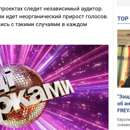
 проектах следит независимый аудитор.
и идет неорганический прирост голосов.
TO
ись с такими случаями в каждом
"Защ
об а
FREY
подд
Европ
совме