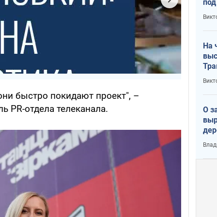
под
кри
Викт
лог
На 
выс
Тра
Викт
 они быстро покидают проект", –
ь PR-отдела телеканала.
О з
выр
дер
что
Влад
Тер