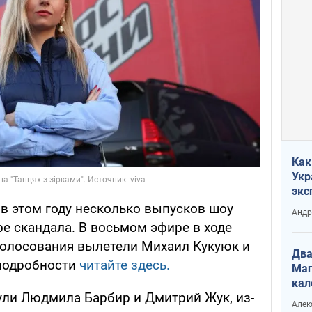
Как
Укр
экс
неф
, в этом году несколько выпусков шоу
Андр
е скандала. В восьмом эфире в ходе
 голосования вылетели Михаил Кукуюк и
Два
 подробности
читайте здесь.
Маг
кал
ли Людмила Барбир и Дмитрий Жук, из-
Алек