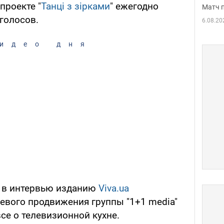
проекте "
Танці з зірками
" ежегодно
Матч 
голосов.
6.08.20
идео дня
 в интервью изданию
Viva.ua
евого продвижения группы "1+1 media"
все о телевизионной кухне.