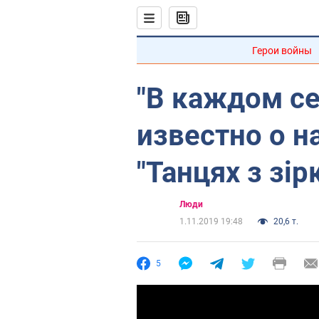
Герои войны
"В каждом се
известно о н
"Танцях з зір
Люди
1.11.2019 19:48
20,6 т.
5