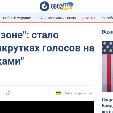
Война в Украине
Война Израиля и Ирана
VENETO
Россий
Важ
зоне": стало
акрутках голосов на
ками"
Читати українською
Супр
Байд
кото