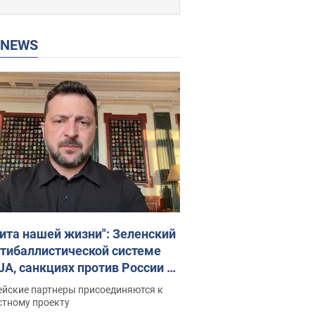
P NEWS
ита нашей жизни": Зеленский
нтибаллистической системе
JA, санкциях против России и
ержке аграриев. Видео
ейские партнеры присоединяются к
стному проекту