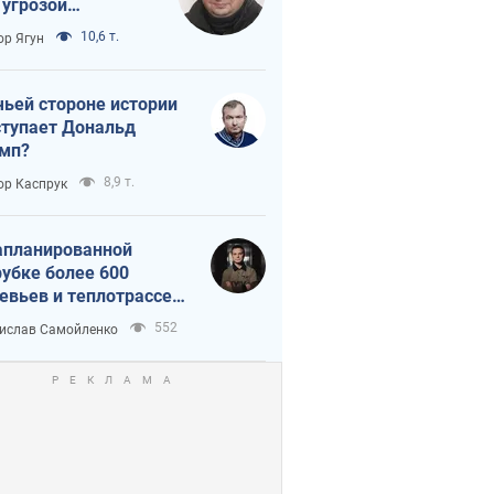
 угрозой
тическая
10,6 т.
ор Ягун
истика
чьей стороне истории
тупает Дональд
мп?
8,9 т.
ор Каспрук
апланированной
убке более 600
евьев и теплотрассе:
 происходит на
552
ислав Самойленко
емках в Киеве