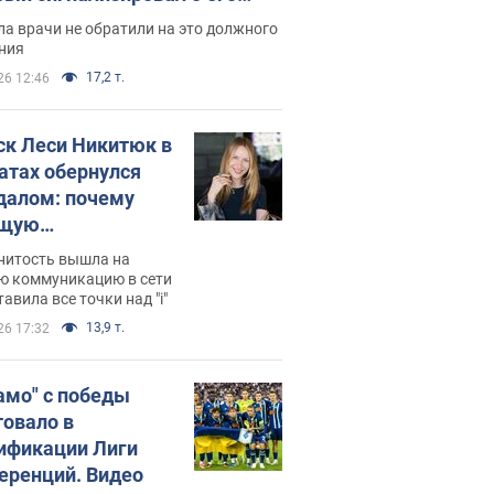
ессивном" раке
а врачи не обратили на это должного
ния
17,2 т.
26 12:46
ск Леси Никитюк в
атах обернулся
далом: почему
ущую
раведливо
нитость вышла на
йтили
ю коммуникацию в сети
тавила все точки над "i"
13,9 т.
26 17:32
амо" с победы
товало в
ификации Лиги
еренций. Видео