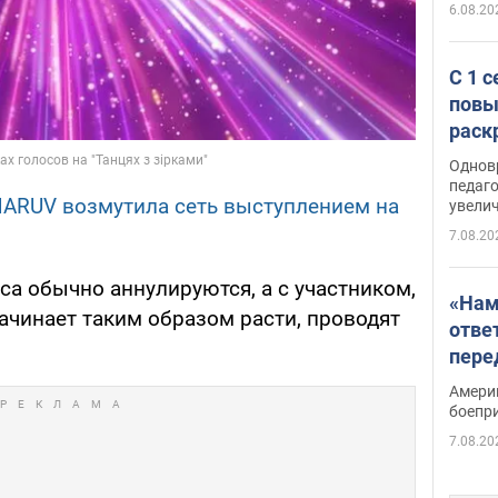
6.08.20
С 1 
повы
раск
Однов
педаг
 MARUV возмутила сеть выступлением на
увелич
7.08.20
оса обычно аннулируются, а с участником,
«Нам
ачинает таким образом расти, проводят
отве
пере
Patri
Амери
боепр
7.08.20