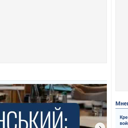
Мн
Кре
вой