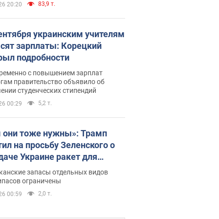
83,9 т.
26 20:20
сентября украинским учителям
сят зарплаты: Корецкий
рыл подробности
ременно с повышением зарплат
огам правительство объявило об
ении студенческих стипендий
5,2 т.
26 00:29
 они тоже нужны»: Трамп
тил на просьбу Зеленского о
даче Украине ракет для
ot
канские запасы отдельных видов
ипасов ограничены
2,0 т.
26 00:59