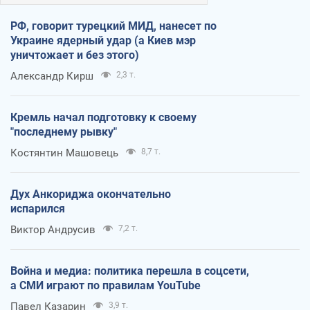
РФ, говорит турецкий МИД, нанесет по
Украине ядерный удар (а Киев мэр
уничтожает и без этого)
Александр Кирш
2,3 т.
Кремль начал подготовку к своему
"последнему рывку"
Костянтин Машовець
8,7 т.
Дух Анкориджа окончательно
испарился
Виктор Андрусив
7,2 т.
Война и медиа: политика перешла в соцсети,
а СМИ играют по правилам YouTube
Павел Казарин
3,9 т.