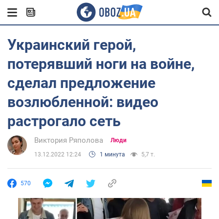
Украинский герой,
потерявший ноги на войне,
сделал предложение
возлюбленной: видео
растрогало сеть
Виктория Ряполова
Люди
13.12.2022 12:24
1 минута
5,7 т.
570