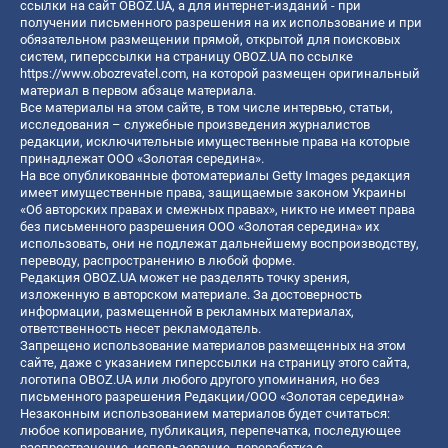
ссылки на сайт OBOZ.UA, а для интернет-изданий - при
получении письменного разрешения на их использование и при
обязательном размещении прямой, открытой для поисковых
систем, гиперссылки на страницу OBOZ.UA по ссылке
https://www.obozrevatel.com
, на которой размещен оригинальный
материал в первом абзаце материала.
Все материалы на этом сайте, в том числе интервью, статьи,
исследования – служебные произведения журналистов
редакции, исключительные имущественные права на которые
принадлежат ООО «Золотая середина».
На все опубликованные фотоматериалы Getty Images редакция
имеет имущественные права, защищаемые законом Украины
«Об авторских правах и смежных правах», никто не имеет права
без письменного разрешения ООО «Золотая середина» их
использовать, они не подлежат дальнейшему воспроизводству,
переводу, распространению в любой форме.
Редакция OBOZ.UA может не разделять точку зрения,
изложенную в авторском материале. За достоверность
информации, размещенной в рекламных материалах,
ответственность несет рекламодатель.
Запрещено использование материалов размещенных на этом
сайте, даже с указанием гиперссылки на страницу этого сайта,
логотипа OBOZ.UA или любого другого упоминания, но без
письменного разрешения Редакции/ООО «Золотая середина»
Незаконным использованием материалов будет считаться:
любое копирование, публикация, перепечатка, последующее
распространение, использование, переработка с