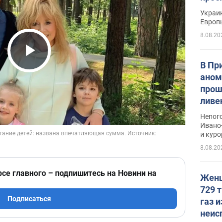
гран
Украин
Европ
8.08.20
Play Video
В Пр
аном
прош
ливе
прев
Непог
Виде
Ивано
и кур
8.08.20
рсе главного – подпишитесь на Новини на
Женщ
729 т
Подписаться
газ 
неис