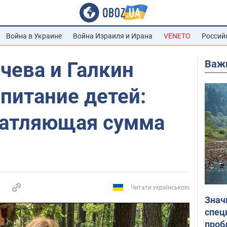
Война в Украине
Война Израиля и Ирана
VENETO
Россий
Важ
чева и Галкин
спитание детей:
чатляющая сумма
Читати українською
Знач
спец
проб