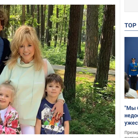
TO
"Мы 
недо
ужес
Росс
Прези
партн