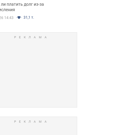
я вынес
ли платить долг из-за
иданное решение
исления
31,1 т.
26 14:43