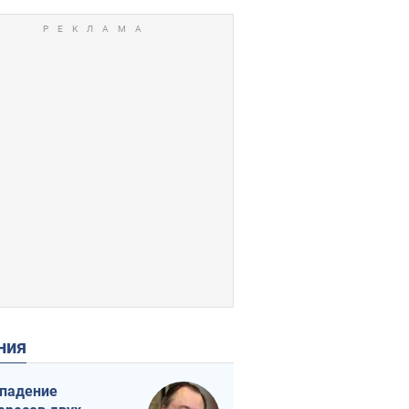
ения
падение