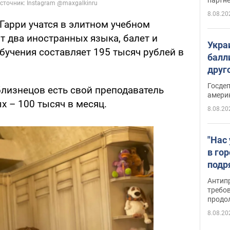
8.08.20
 Гарри учатся в элитном учебном
т два иностранных языка, балет и
Укра
бучения составляет 195 тысяч рублей в
балл
друг
США 
Госде
близнецов есть свой преподаватель
амери
х – 100 тысяч в месяц.
8.08.20
"Нас
в го
подр
подд
Антип
виде
требо
продо
8.08.20