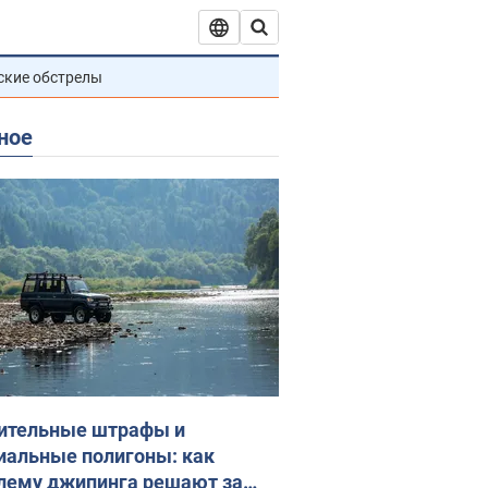
ские обстрелы
ное
ительные штрафы и
иальные полигоны: как
лему джипинга решают за