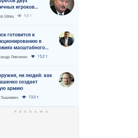
ересов двух
ичных игроков
 тайный план
9,8 т.
ор Швец
мпа и Путина?
ск готовится к
кционированию в
овиях масштабного
нного кризиса
15,2 т.
сандр Левченко
оружия, ни людей: как
ашенко создает
ую армию
13,0 т.
 Тышкевич