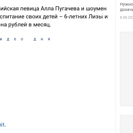
судь
Нужно 
ийская певица Алла Пугачева и шоумен
неож
донач
спитание своих детей – 6-летних Лизы и
8.08.20
на рублей в месяц.
идео дня
it
.