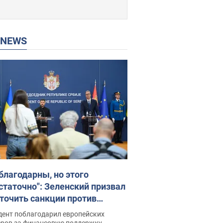
P NEWS
благодарны, но этого
статочно": Зеленский призвал
точить санкции против
ии
дент поблагодарил европейских
еров за финансовую поддержку