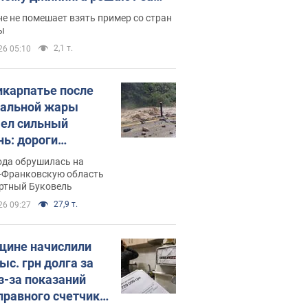
ицей
е не помешает взять пример со стран
ы
2,1 т.
26 05:10
икарпатье после
альной жары
ел сильный
нь: дороги
ратились в реки.
ода обрушилась на
о
-Франковскую область
ортный Буковель
27,9 т.
26 09:27
ине начислили
ыс. грн долга за
из-за показаний
правного счетчика: