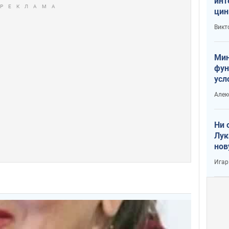
инт
цин
или
Викт
Тра
Мин
фун
усл
вое
Алек
Ни 
Лук
нов
Игар