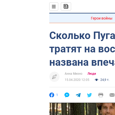
Герои войны
Сколько Пуга
тратят на во
названа впе
Анна Михно
Люди
15.04.2020 12:05
24,9 т.
1