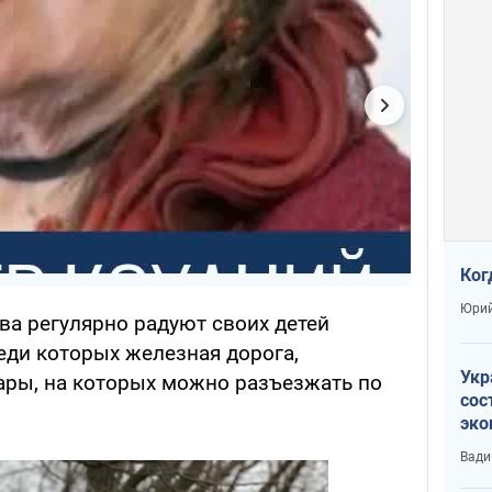
Ког
Юрий
ева регулярно радуют своих детей
ди которых железная дорога,
Укр
ары, на которых можно разъезжать по
сос
эко
Ест
Вади
тун