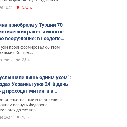
57,0 т.
26 18:01
ина приобрела у Турции 70
истических ракет и многое
ое вооружение: в Госдепе
обнародовали список
п уже проинформировал об этом
канский Конгресс
2,5 т.
26 20:37
 услышали лишь одним ухом":
родах Украины уже 24-й день
яд проходят митинги в
ержку Федорова. Фото и
равительственные выступления с
о
ванием вернуть Федорова
лжаются до сих пор
1,4 т.
26 20:51