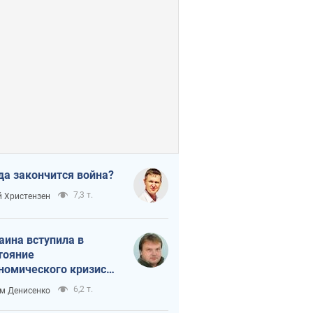
да закончится война?
7,3 т.
 Христензен
аина вступила в
тояние
номического кризиса.
ь ли свет в конце
6,2 т.
м Денисенко
неля?