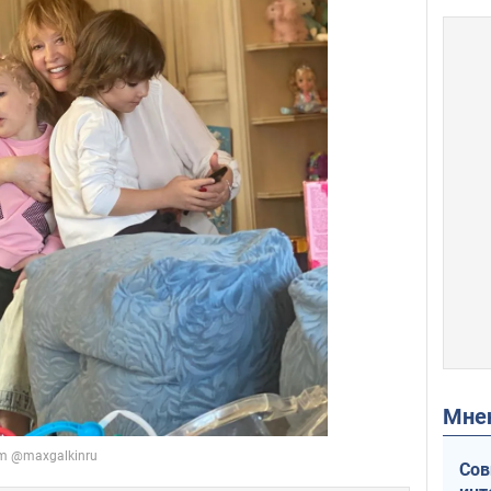
Мн
Сов